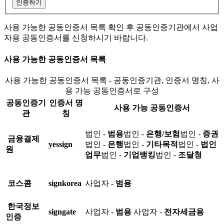
인증하기
사용 가능한 공동인증서 목록 확인 후 공동인증기관에서 사업
자용 공동인증서를 신청하시기 바랍니다.
사용 가능한 공동인증서 목록
사용 가능한 공동인증서 목록 - 공동인증기관, 인증서 명칭, 사
용 가능 공동인증서로 구성
공동인증기
인증서 명
사용 가능 공동인증서
관
칭
법인 -
범용
법인 -
은행/보험
법인 -
증권
금융결제
yessign
법인 -
은행
법인 -
기타목적
법인 -
법인
원
업무
법인 -
기업뱅킹
법인 -
조달청
코스콤
signkorea
사업자 -
범용
한국정보
signgate
사업자 -
범용
사업자 -
전자세금용
인증