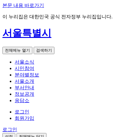
본문 내용 바로가기
이 누리집은 대한민국 공식 전자정부 누리집입니다.
서울특별시
전체메뉴 열기
검색하기
서울소식
시민참여
분야별정보
서울소개
부서안내
정보공개
응답소
로그인
회원가입
로그인
설정
전체메뉴 닫기