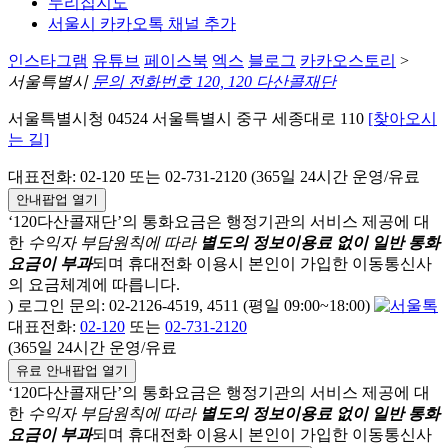
누리집지도
서울시 카카오톡 채널 추가
인스타그램
유튜브
페이스북
엑스
블로그
카카오스토리
>
서울특별시
문의 전화번호 120, 120 다산콜재단
서울특별시청 04524 서울특별시 중구 세종대로 110
[찾아오시
는 길]
대표전화: 02-120 또는 02-731-2120 (365일 24시간 운영/유료
안내팝업 열기
‘120다산콜재단’의 통화요금은 행정기관의 서비스 제공에 대
한
수익자 부담원칙에 따라
별도의 정보이용료 없이 일반 통화
요금이 부과
되며
휴대전화 이용시 본인이 가입한 이동통신사
의 요금체계에 따릅니다.
) 로그인 문의: 02-2126-4519, 4511 (평일 09:00~18:00)
대표전화:
02-120
또는
02-731-2120
(365일 24시간 운영/유료
유료 안내팝업 열기
‘120다산콜재단’의 통화요금은 행정기관의 서비스 제공에 대
한
수익자 부담원칙에 따라
별도의 정보이용료 없이 일반 통화
요금이 부과
되며
휴대전화 이용시 본인이 가입한 이동통신사