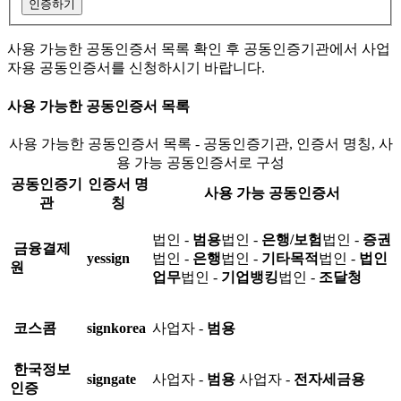
인증하기
사용 가능한 공동인증서 목록 확인 후 공동인증기관에서 사업
자용 공동인증서를 신청하시기 바랍니다.
사용 가능한 공동인증서 목록
사용 가능한 공동인증서 목록 - 공동인증기관, 인증서 명칭, 사
용 가능 공동인증서로 구성
공동인증기
인증서 명
사용 가능 공동인증서
관
칭
법인 -
범용
법인 -
은행/보험
법인 -
증권
금융결제
yessign
법인 -
은행
법인 -
기타목적
법인 -
법인
원
업무
법인 -
기업뱅킹
법인 -
조달청
코스콤
signkorea
사업자 -
범용
한국정보
signgate
사업자 -
범용
사업자 -
전자세금용
인증