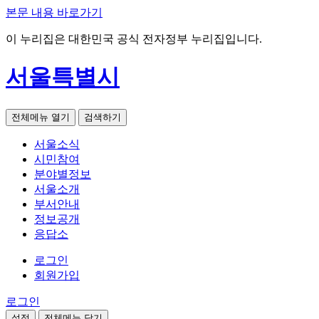
본문 내용 바로가기
이 누리집은 대한민국 공식 전자정부 누리집입니다.
서울특별시
전체메뉴 열기
검색하기
서울소식
시민참여
분야별정보
서울소개
부서안내
정보공개
응답소
로그인
회원가입
로그인
설정
전체메뉴 닫기