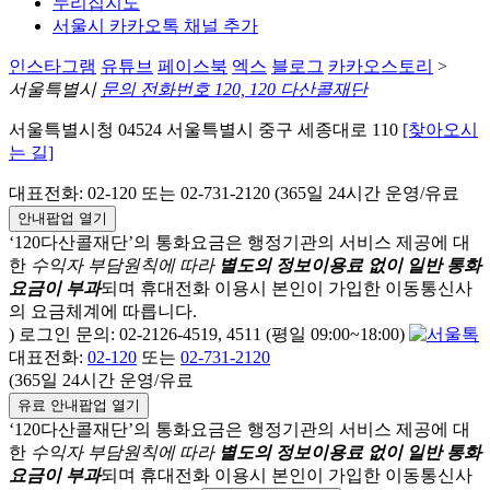
누리집지도
서울시 카카오톡 채널 추가
인스타그램
유튜브
페이스북
엑스
블로그
카카오스토리
>
서울특별시
문의 전화번호 120, 120 다산콜재단
서울특별시청 04524 서울특별시 중구 세종대로 110
[찾아오시
는 길]
대표전화: 02-120 또는 02-731-2120 (365일 24시간 운영/유료
안내팝업 열기
‘120다산콜재단’의 통화요금은 행정기관의 서비스 제공에 대
한
수익자 부담원칙에 따라
별도의 정보이용료 없이 일반 통화
요금이 부과
되며
휴대전화 이용시 본인이 가입한 이동통신사
의 요금체계에 따릅니다.
) 로그인 문의: 02-2126-4519, 4511 (평일 09:00~18:00)
대표전화:
02-120
또는
02-731-2120
(365일 24시간 운영/유료
유료 안내팝업 열기
‘120다산콜재단’의 통화요금은 행정기관의 서비스 제공에 대
한
수익자 부담원칙에 따라
별도의 정보이용료 없이 일반 통화
요금이 부과
되며
휴대전화 이용시 본인이 가입한 이동통신사