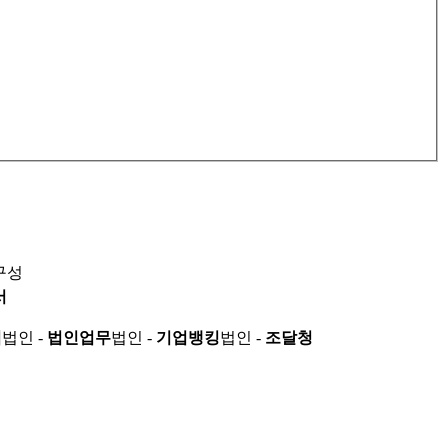
구성
서
적
법인 -
법인업무
법인 -
기업뱅킹
법인 -
조달청