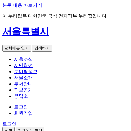
본문 내용 바로가기
이 누리집은 대한민국 공식 전자정부 누리집입니다.
서울특별시
전체메뉴 열기
검색하기
서울소식
시민참여
분야별정보
서울소개
부서안내
정보공개
응답소
로그인
회원가입
로그인
설정
전체메뉴 닫기