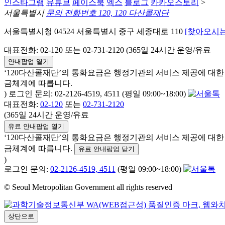
인스타그램
유튜브
페이스북
엑스
블로그
카카오스토리
>
서울특별시
문의 전화번호 120, 120 다산콜재단
서울특별시청 04524 서울특별시 중구 세종대로 110
[찾아오시는
대표전화: 02-120 또는 02-731-2120 (365일 24시간 운영/유료
안내팝업 열기
‘120다산콜재단’의 통화요금은 행정기관의 서비스 제공에 대
금체계에 따릅니다.
) 로그인 문의: 02-2126-4519, 4511 (평일 09:00~18:00)
대표전화:
02-120
또는
02-731-2120
(365일 24시간 운영/유료
유료 안내팝업 열기
‘120다산콜재단’의 통화요금은 행정기관의 서비스 제공에 대
금체계에 따릅니다.
유료 안내팝업 닫기
)
로그인 문의:
02-2126-4519, 4511
(평일 09:00~18:00)
© Seoul Metropolitan Government all rights reserved
상단으로