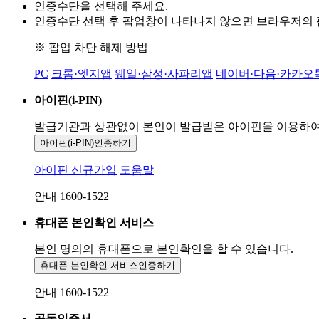
인증수단을 선택해 주세요.
인증수단 선택 후 팝업창이 나타나지 않으면 브라우저의
※ 팝업 차단 해제 방법
PC
크롬·엣지앱
웨일·삼성·사파리앱
네이버·다음·카카오
아이핀(i-PIN)
발급기관과 상관없이 본인이 발급받은
아이핀을 이용하
아이핀(i-PIN)
인증하기
아이핀 신규가입
도움말
안내 1600-1522
휴대폰 본인확인 서비스
본인 명의의 휴대폰으로
본인확인을 할 수 있습니다.
휴대폰 본인확인 서비스
인증하기
안내 1600-1522
공동인증서