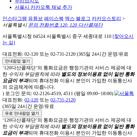
누리집지도
서울시 카카오톡 채널 추가
인스타그램
유튜브
페이스북
엑스
블로그
카카오스토리
>
서울특별시
문의 전화번호 120, 120 다산콜재단
서울특별시청 04524 서울특별시 중구 세종대로 110
[찾아오시
는 길]
대표전화: 02-120 또는 02-731-2120 (365일 24시간 운영/유료
안내팝업 열기
‘120다산콜재단’의 통화요금은 행정기관의 서비스 제공에 대
한
수익자 부담원칙에 따라
별도의 정보이용료 없이 일반 통화
요금이 부과
되며
휴대전화 이용시 본인이 가입한 이동통신사
의 요금체계에 따릅니다.
) 로그인 문의: 02-2126-4519, 4511 (평일 09:00~18:00)
대표전화:
02-120
또는
02-731-2120
(365일 24시간 운영/유료
유료 안내팝업 열기
‘120다산콜재단’의 통화요금은 행정기관의 서비스 제공에 대
한
수익자 부담원칙에 따라
별도의 정보이용료 없이 일반 통화
요금이 부과
되며
휴대전화 이용시 본인이 가입한 이동통신사