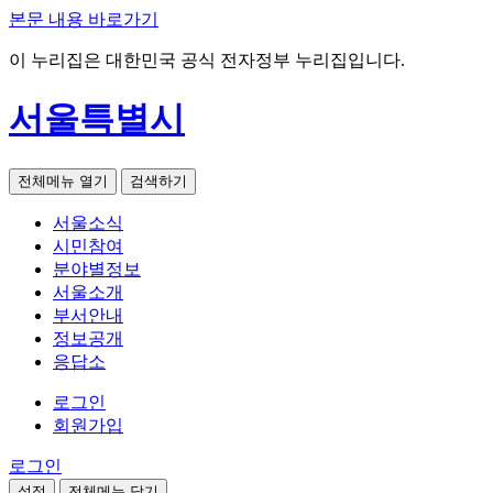
본문 내용 바로가기
이 누리집은 대한민국 공식 전자정부 누리집입니다.
서울특별시
전체메뉴 열기
검색하기
서울소식
시민참여
분야별정보
서울소개
부서안내
정보공개
응답소
로그인
회원가입
로그인
설정
전체메뉴 닫기