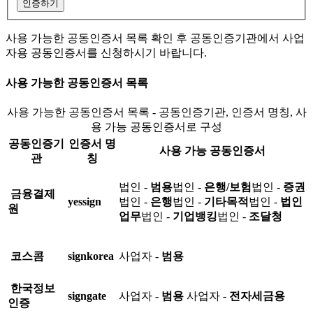
인증하기
사용 가능한 공동인증서 목록 확인 후 공동인증기관에서 사업
자용 공동인증서를 신청하시기 바랍니다.
사용 가능한 공동인증서 목록
사용 가능한 공동인증서 목록 - 공동인증기관, 인증서 명칭, 사
용 가능 공동인증서로 구성
공동인증기
인증서 명
사용 가능 공동인증서
관
칭
법인 -
범용
법인 -
은행/보험
법인 -
증권
금융결제
yessign
법인 -
은행
법인 -
기타목적
법인 -
법인
원
업무
법인 -
기업뱅킹
법인 -
조달청
코스콤
signkorea
사업자 -
범용
한국정보
signgate
사업자 -
범용
사업자 -
전자세금용
인증