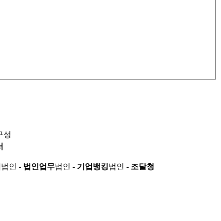
구성
서
적
법인 -
법인업무
법인 -
기업뱅킹
법인 -
조달청