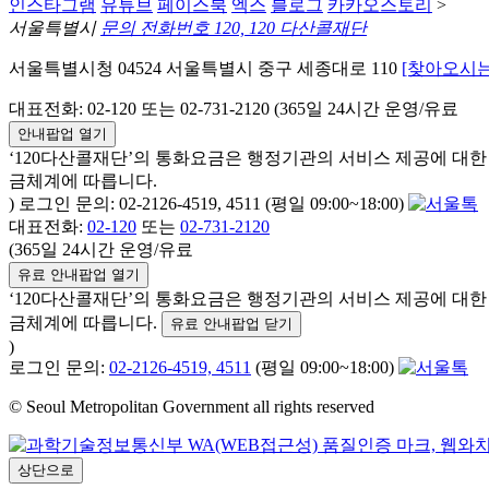
인스타그램
유튜브
페이스북
엑스
블로그
카카오스토리
>
서울특별시
문의 전화번호 120, 120 다산콜재단
서울특별시청 04524 서울특별시 중구 세종대로 110
[찾아오시는
대표전화: 02-120 또는 02-731-2120 (365일 24시간 운영/유료
안내팝업 열기
‘120다산콜재단’의 통화요금은 행정기관의 서비스 제공에 대
금체계에 따릅니다.
) 로그인 문의: 02-2126-4519, 4511 (평일 09:00~18:00)
대표전화:
02-120
또는
02-731-2120
(365일 24시간 운영/유료
유료 안내팝업 열기
‘120다산콜재단’의 통화요금은 행정기관의 서비스 제공에 대
금체계에 따릅니다.
유료 안내팝업 닫기
)
로그인 문의:
02-2126-4519, 4511
(평일 09:00~18:00)
© Seoul Metropolitan Government all rights reserved
상단으로