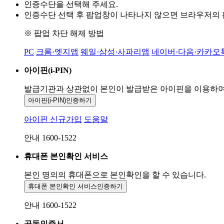
인증수단을 선택해 주세요.
인증수단 선택 후 팝업창이 나타나지 않으면 브라우저의
※ 팝업 차단 해제 방법
PC
크롬·엣지앱
웨일·삼성·사파리앱
네이버·다음·카카오
아이핀(i-PIN)
발급기관과 상관없이 본인이 발급받은
아이핀을 이용하
아이핀(i-PIN)
인증하기
아이핀 신규가입
도움말
안내 1600-1522
휴대폰 본인확인 서비스
본인 명의의 휴대폰으로
본인확인을 할 수 있습니다.
휴대폰 본인확인 서비스
인증하기
안내 1600-1522
공동인증서