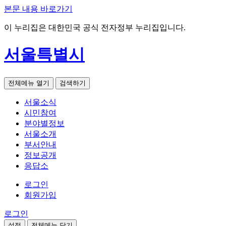
본문 내용 바로가기
이 누리집은 대한민국 공식 전자정부 누리집입니다.
서울특별시
전체메뉴 열기
검색하기
서울소식
시민참여
분야별정보
서울소개
부서안내
정보공개
응답소
로그인
회원가입
로그인
설정
전체메뉴 닫기