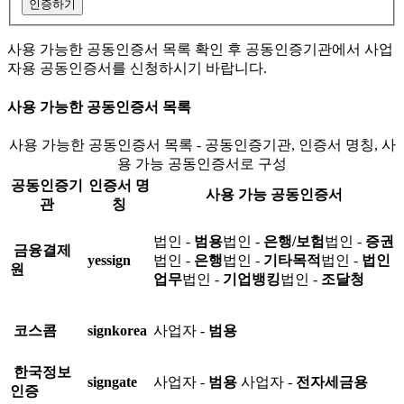
인증하기
사용 가능한 공동인증서 목록 확인 후 공동인증기관에서 사업
자용 공동인증서를 신청하시기 바랍니다.
사용 가능한 공동인증서 목록
사용 가능한 공동인증서 목록 - 공동인증기관, 인증서 명칭, 사
용 가능 공동인증서로 구성
공동인증기
인증서 명
사용 가능 공동인증서
관
칭
법인 -
범용
법인 -
은행/보험
법인 -
증권
금융결제
yessign
법인 -
은행
법인 -
기타목적
법인 -
법인
원
업무
법인 -
기업뱅킹
법인 -
조달청
코스콤
signkorea
사업자 -
범용
한국정보
signgate
사업자 -
범용
사업자 -
전자세금용
인증