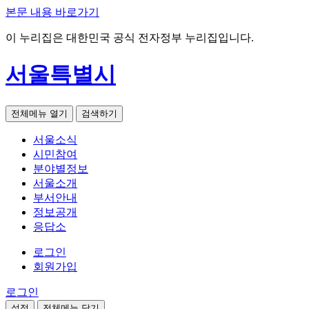
본문 내용 바로가기
이 누리집은 대한민국 공식 전자정부 누리집입니다.
서울특별시
전체메뉴 열기
검색하기
서울소식
시민참여
분야별정보
서울소개
부서안내
정보공개
응답소
로그인
회원가입
로그인
설정
전체메뉴 닫기