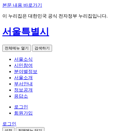
본문 내용 바로가기
이 누리집은 대한민국 공식 전자정부 누리집입니다.
서울특별시
전체메뉴 열기
검색하기
서울소식
시민참여
분야별정보
서울소개
부서안내
정보공개
응답소
로그인
회원가입
로그인
설정
전체메뉴 닫기