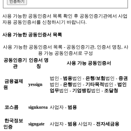
인증하기
사용 가능한 공동인증서 목록 확인 후 공동인증기관에서 사업
자용 공동인증서를 신청하시기 바랍니다.
사용 가능한 공동인증서 목록
사용 가능한 공동인증서 목록 - 공동인증기관, 인증서 명칭, 사
용 가능 공동인증서로 구성
공동인증기
인증서 명
사용 가능 공동인증서
관
칭
법인 -
범용
법인 -
은행/보험
법인 -
증권
금융결제
yessign
법인 -
은행
법인 -
기타목적
법인 -
법인
원
업무
법인 -
기업뱅킹
법인 -
조달청
코스콤
signkorea
사업자 -
범용
한국정보
signgate
사업자 -
범용
사업자 -
전자세금용
인증