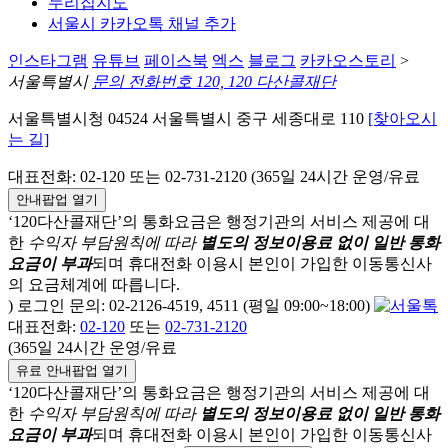
누리집지도
서울시 카카오톡 채널 추가
인스타그램
유튜브
페이스북
엑스
블로그
카카오스토리
>
서울특별시
문의 전화번호 120, 120 다산콜재단
서울특별시청 04524 서울특별시 중구 세종대로 110
[찾아오시
는 길]
대표전화: 02-120 또는 02-731-2120 (365일 24시간 운영/유료
안내팝업 열기
‘120다산콜재단’의 통화요금은 행정기관의 서비스 제공에 대
한
수익자 부담원칙에 따라
별도의 정보이용료 없이 일반 통화
요금이 부과
되며
휴대전화 이용시 본인이 가입한 이동통신사
의 요금체계에 따릅니다.
) 로그인 문의: 02-2126-4519, 4511 (평일 09:00~18:00)
대표전화:
02-120
또는
02-731-2120
(365일 24시간 운영/유료
유료 안내팝업 열기
‘120다산콜재단’의 통화요금은 행정기관의 서비스 제공에 대
한
수익자 부담원칙에 따라
별도의 정보이용료 없이 일반 통화
요금이 부과
되며
휴대전화 이용시 본인이 가입한 이동통신사