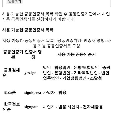
인증하기
사용 가능한 공동인증서 목록 확인 후 공동인증기관에서 사업
자용 공동인증서를 신청하시기 바랍니다.
사용 가능한 공동인증서 목록
사용 가능한 공동인증서 목록 - 공동인증기관, 인증서 명칭, 사
용 가능 공동인증서로 구성
공동인증기
인증서 명
사용 가능 공동인증서
관
칭
법인 -
범용
법인 -
은행/보험
법인 -
증권
금융결제
yessign
법인 -
은행
법인 -
기타목적
법인 -
법인
원
업무
법인 -
기업뱅킹
법인 -
조달청
코스콤
signkorea
사업자 -
범용
한국정보
signgate
사업자 -
범용
사업자 -
전자세금용
인증