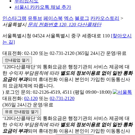
누리집지도
서울시 카카오톡 채널 추가
인스타그램
유튜브
페이스북
엑스
블로그
카카오스토리
>
서울특별시
문의 전화번호 120, 120 다산콜재단
서울특별시청 04524 서울특별시 중구 세종대로 110
[찾아오시
는 길]
대표전화: 02-120 또는 02-731-2120 (365일 24시간 운영/유료
안내팝업 열기
‘120다산콜재단’의 통화요금은 행정기관의 서비스 제공에 대
한
수익자 부담원칙에 따라
별도의 정보이용료 없이 일반 통화
요금이 부과
되며
휴대전화 이용시 본인이 가입한 이동통신사
의 요금체계에 따릅니다.
) 로그인 문의: 02-2126-4519, 4511 (평일 09:00~18:00)
대표전화:
02-120
또는
02-731-2120
(365일 24시간 운영/유료
유료 안내팝업 열기
‘120다산콜재단’의 통화요금은 행정기관의 서비스 제공에 대
한
수익자 부담원칙에 따라
별도의 정보이용료 없이 일반 통화
요금이 부과
되며
휴대전화 이용시 본인이 가입한 이동통신사