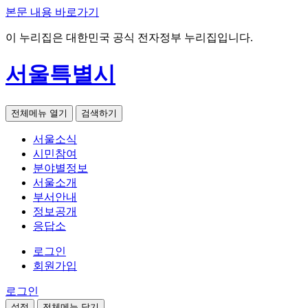
본문 내용 바로가기
이 누리집은 대한민국 공식 전자정부 누리집입니다.
서울특별시
전체메뉴 열기
검색하기
서울소식
시민참여
분야별정보
서울소개
부서안내
정보공개
응답소
로그인
회원가입
로그인
설정
전체메뉴 닫기