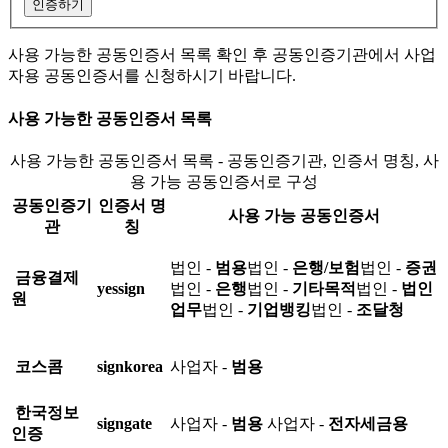
인증하기
사용 가능한 공동인증서 목록 확인 후 공동인증기관에서 사업
자용 공동인증서를 신청하시기 바랍니다.
사용 가능한 공동인증서 목록
사용 가능한 공동인증서 목록 - 공동인증기관, 인증서 명칭, 사
용 가능 공동인증서로 구성
공동인증기
인증서 명
사용 가능 공동인증서
관
칭
법인 -
범용
법인 -
은행/보험
법인 -
증권
금융결제
yessign
법인 -
은행
법인 -
기타목적
법인 -
법인
원
업무
법인 -
기업뱅킹
법인 -
조달청
코스콤
signkorea
사업자 -
범용
한국정보
signgate
사업자 -
범용
사업자 -
전자세금용
인증