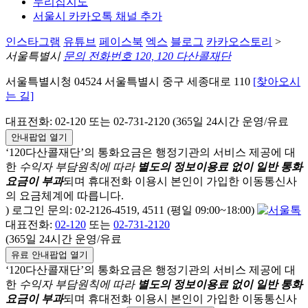
누리집지도
서울시 카카오톡 채널 추가
인스타그램
유튜브
페이스북
엑스
블로그
카카오스토리
>
서울특별시
문의 전화번호 120, 120 다산콜재단
서울특별시청 04524 서울특별시 중구 세종대로 110
[찾아오시
는 길]
대표전화: 02-120 또는 02-731-2120 (365일 24시간 운영/유료
안내팝업 열기
‘120다산콜재단’의 통화요금은 행정기관의 서비스 제공에 대
한
수익자 부담원칙에 따라
별도의 정보이용료 없이 일반 통화
요금이 부과
되며
휴대전화 이용시 본인이 가입한 이동통신사
의 요금체계에 따릅니다.
) 로그인 문의: 02-2126-4519, 4511 (평일 09:00~18:00)
대표전화:
02-120
또는
02-731-2120
(365일 24시간 운영/유료
유료 안내팝업 열기
‘120다산콜재단’의 통화요금은 행정기관의 서비스 제공에 대
한
수익자 부담원칙에 따라
별도의 정보이용료 없이 일반 통화
요금이 부과
되며
휴대전화 이용시 본인이 가입한 이동통신사