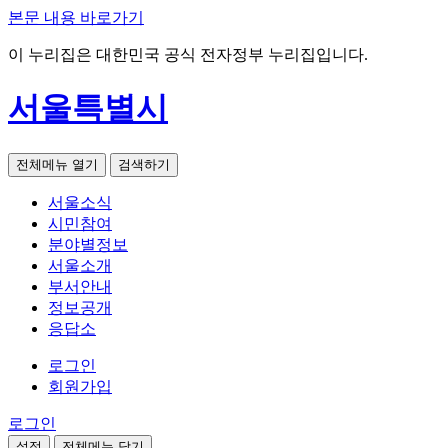
본문 내용 바로가기
이 누리집은 대한민국 공식 전자정부 누리집입니다.
서울특별시
전체메뉴 열기
검색하기
서울소식
시민참여
분야별정보
서울소개
부서안내
정보공개
응답소
로그인
회원가입
로그인
설정
전체메뉴 닫기