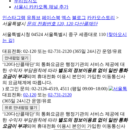
누리집지도
서울시 카카오톡 채널 추가
인스타그램
유튜브
페이스북
엑스
블로그
카카오스토리
>
서울특별시
문의 전화번호 120, 120 다산콜재단
서울특별시청 04524 서울특별시 중구 세종대로 110
[찾아오시
는 길]
대표전화: 02-120 또는 02-731-2120 (365일 24시간 운영/유료
안내팝업 열기
‘120다산콜재단’의 통화요금은 행정기관의 서비스 제공에 대
한
수익자 부담원칙에 따라
별도의 정보이용료 없이 일반 통화
요금이 부과
되며
휴대전화 이용시 본인이 가입한 이동통신사
의 요금체계에 따릅니다.
) 로그인 문의: 02-2126-4519, 4511 (평일 09:00~18:00)
대표전화:
02-120
또는
02-731-2120
(365일 24시간 운영/유료
유료 안내팝업 열기
‘120다산콜재단’의 통화요금은 행정기관의 서비스 제공에 대
한
수익자 부담원칙에 따라
별도의 정보이용료 없이 일반 통화
요금이 부과
되며
휴대전화 이용시 본인이 가입한 이동통신사