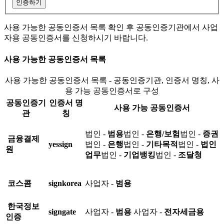
인증하기
사용 가능한 공동인증서 목록 확인 후 공동인증기관에서 사업
자용 공동인증서를 신청하시기 바랍니다.
사용 가능한 공동인증서 목록
사용 가능한 공동인증서 목록 - 공동인증기관, 인증서 명칭, 사
용 가능 공동인증서로 구성
공동인증기
인증서 명
사용 가능 공동인증서
관
칭
법인 -
범용
법인 -
은행/보험
법인 -
증권
금융결제
yessign
법인 -
은행
법인 -
기타목적
법인 -
법인
원
업무
법인 -
기업뱅킹
법인 -
조달청
코스콤
signkorea
사업자 -
범용
한국정보
signgate
사업자 -
범용
사업자 -
전자세금용
인증