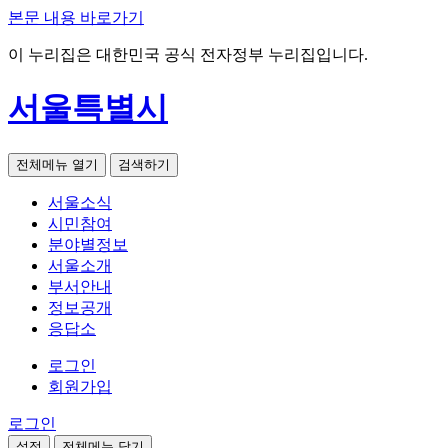
본문 내용 바로가기
이 누리집은 대한민국 공식 전자정부 누리집입니다.
서울특별시
전체메뉴 열기
검색하기
서울소식
시민참여
분야별정보
서울소개
부서안내
정보공개
응답소
로그인
회원가입
로그인
설정
전체메뉴 닫기