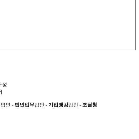
구성
서
적
법인 -
법인업무
법인 -
기업뱅킹
법인 -
조달청