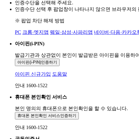
인증수단을 선택해 주세요.
인증수단 선택 후 팝업창이 나타나지 않으면 브라우저의
※ 팝업 차단 해제 방법
PC
크롬·엣지앱
웨일·삼성·사파리앱
네이버·다음·카카오
아이핀(i-PIN)
발급기관과 상관없이 본인이 발급받은
아이핀을 이용하
아이핀(i-PIN)
인증하기
아이핀 신규가입
도움말
안내 1600-1522
휴대폰 본인확인 서비스
본인 명의의 휴대폰으로
본인확인을 할 수 있습니다.
휴대폰 본인확인 서비스
인증하기
안내 1600-1522
공동인증서