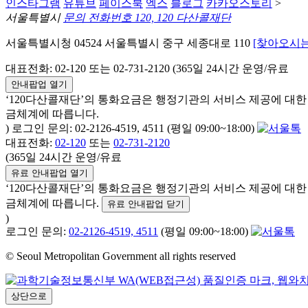
인스타그램
유튜브
페이스북
엑스
블로그
카카오스토리
>
서울특별시
문의 전화번호 120, 120 다산콜재단
서울특별시청 04524 서울특별시 중구 세종대로 110
[찾아오시는
대표전화: 02-120 또는 02-731-2120 (365일 24시간 운영/유료
안내팝업 열기
‘120다산콜재단’의 통화요금은 행정기관의 서비스 제공에 대
금체계에 따릅니다.
) 로그인 문의: 02-2126-4519, 4511 (평일 09:00~18:00)
대표전화:
02-120
또는
02-731-2120
(365일 24시간 운영/유료
유료 안내팝업 열기
‘120다산콜재단’의 통화요금은 행정기관의 서비스 제공에 대
금체계에 따릅니다.
유료 안내팝업 닫기
)
로그인 문의:
02-2126-4519, 4511
(평일 09:00~18:00)
© Seoul Metropolitan Government all rights reserved
상단으로