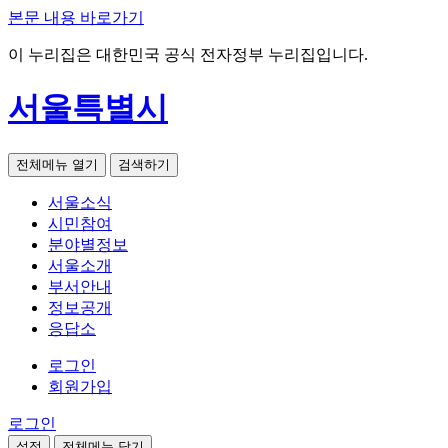
본문 내용 바로가기
이 누리집은 대한민국 공식 전자정부 누리집입니다.
서울특별시
전체메뉴 열기
검색하기
서울소식
시민참여
분야별정보
서울소개
부서안내
정보공개
응답소
로그인
회원가입
로그인
설정
전체메뉴 닫기