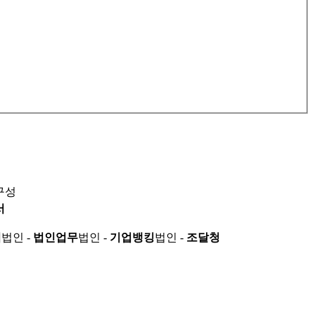
구성
서
적
법인 -
법인업무
법인 -
기업뱅킹
법인 -
조달청