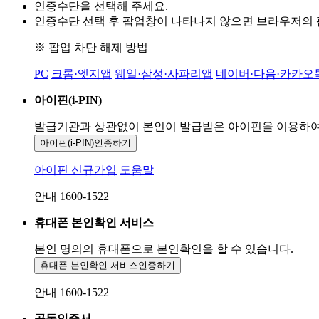
인증수단을 선택해 주세요.
인증수단 선택 후 팝업창이 나타나지 않으면 브라우저의
※ 팝업 차단 해제 방법
PC
크롬·엣지앱
웨일·삼성·사파리앱
네이버·다음·카카오
아이핀(i-PIN)
발급기관과 상관없이 본인이 발급받은
아이핀을 이용하
아이핀(i-PIN)
인증하기
아이핀 신규가입
도움말
안내 1600-1522
휴대폰 본인확인 서비스
본인 명의의 휴대폰으로
본인확인을 할 수 있습니다.
휴대폰 본인확인 서비스
인증하기
안내 1600-1522
공동인증서