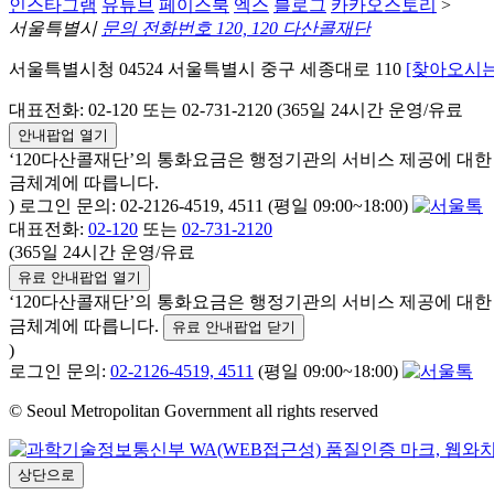
인스타그램
유튜브
페이스북
엑스
블로그
카카오스토리
>
서울특별시
문의 전화번호 120, 120 다산콜재단
서울특별시청 04524 서울특별시 중구 세종대로 110
[찾아오시는
대표전화: 02-120 또는 02-731-2120 (365일 24시간 운영/유료
안내팝업 열기
‘120다산콜재단’의 통화요금은 행정기관의 서비스 제공에 대
금체계에 따릅니다.
) 로그인 문의: 02-2126-4519, 4511 (평일 09:00~18:00)
대표전화:
02-120
또는
02-731-2120
(365일 24시간 운영/유료
유료 안내팝업 열기
‘120다산콜재단’의 통화요금은 행정기관의 서비스 제공에 대
금체계에 따릅니다.
유료 안내팝업 닫기
)
로그인 문의:
02-2126-4519, 4511
(평일 09:00~18:00)
© Seoul Metropolitan Government all rights reserved
상단으로