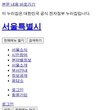
본문 내용 바로가기
이 누리집은 대한민국 공식 전자정부 누리집입니다.
서울특별시
전체메뉴 열기
검색하기
서울소식
시민참여
분야별정보
서울소개
부서안내
정보공개
응답소
로그인
회원가입
로그인
설정
전체메뉴 닫기