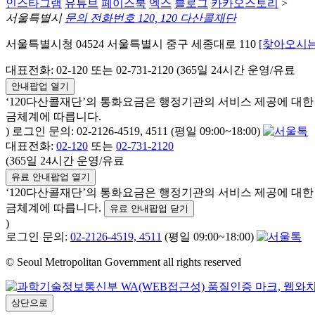
인스타그램
유튜브
페이스북
엑스
블로그
카카오스토리
>
서울특별시
문의 전화번호 120, 120 다산콜재단
서울특별시청 04524 서울특별시 중구 세종대로 110
[찾아오시는
대표전화: 02-120 또는 02-731-2120 (365일 24시간 운영/유료
안내팝업 열기
‘120다산콜재단’의 통화요금은 행정기관의 서비스 제공에 대
금체계에 따릅니다.
) 로그인 문의: 02-2126-4519, 4511 (평일 09:00~18:00)
대표전화:
02-120
또는
02-731-2120
(365일 24시간 운영/유료
유료 안내팝업 열기
‘120다산콜재단’의 통화요금은 행정기관의 서비스 제공에 대
금체계에 따릅니다.
유료 안내팝업 닫기
)
로그인 문의:
02-2126-4519, 4511
(평일 09:00~18:00)
© Seoul Metropolitan Government all rights reserved
상단으로