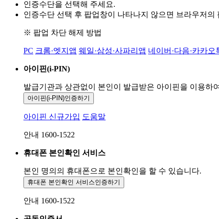
인증수단을 선택해 주세요.
인증수단 선택 후 팝업창이 나타나지 않으면 브라우저의
※ 팝업 차단 해제 방법
PC
크롬·엣지앱
웨일·삼성·사파리앱
네이버·다음·카카오
아이핀(i-PIN)
발급기관과 상관없이 본인이 발급받은
아이핀을 이용하
아이핀(i-PIN)
인증하기
아이핀 신규가입
도움말
안내 1600-1522
휴대폰 본인확인 서비스
본인 명의의 휴대폰으로
본인확인을 할 수 있습니다.
휴대폰 본인확인 서비스
인증하기
안내 1600-1522
공동인증서