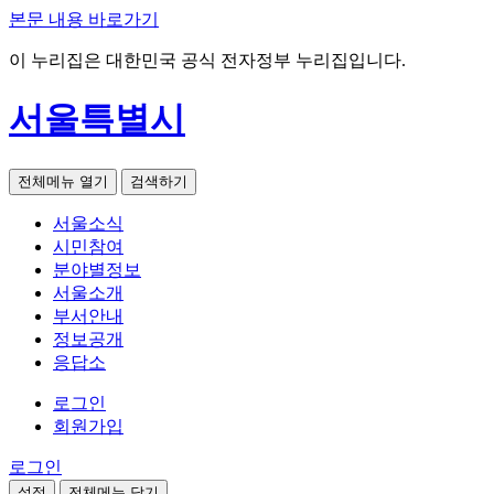
본문 내용 바로가기
이 누리집은 대한민국 공식 전자정부 누리집입니다.
서울특별시
전체메뉴 열기
검색하기
서울소식
시민참여
분야별정보
서울소개
부서안내
정보공개
응답소
로그인
회원가입
로그인
설정
전체메뉴 닫기