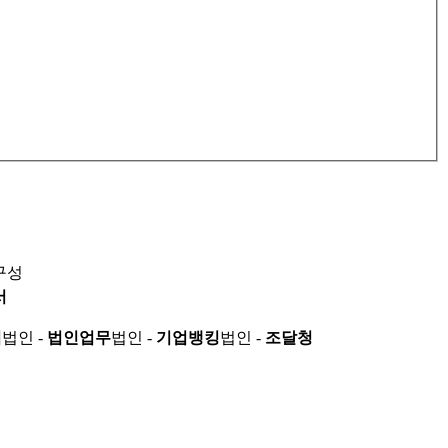
구성
서
적
법인 -
법인업무
법인 -
기업뱅킹
법인 -
조달청