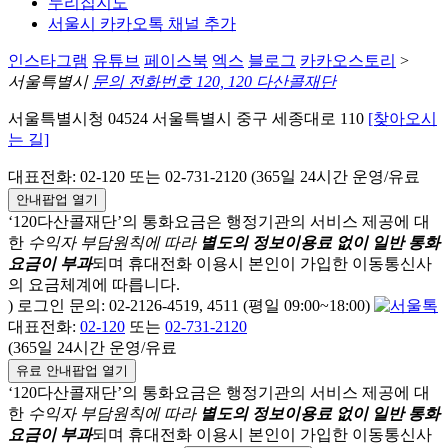
누리집지도
서울시 카카오톡 채널 추가
인스타그램
유튜브
페이스북
엑스
블로그
카카오스토리
>
서울특별시
문의 전화번호 120, 120 다산콜재단
서울특별시청 04524 서울특별시 중구 세종대로 110
[찾아오시
는 길]
대표전화: 02-120 또는 02-731-2120 (365일 24시간 운영/유료
안내팝업 열기
‘120다산콜재단’의 통화요금은 행정기관의 서비스 제공에 대
한
수익자 부담원칙에 따라
별도의 정보이용료 없이 일반 통화
요금이 부과
되며
휴대전화 이용시 본인이 가입한 이동통신사
의 요금체계에 따릅니다.
) 로그인 문의: 02-2126-4519, 4511 (평일 09:00~18:00)
대표전화:
02-120
또는
02-731-2120
(365일 24시간 운영/유료
유료 안내팝업 열기
‘120다산콜재단’의 통화요금은 행정기관의 서비스 제공에 대
한
수익자 부담원칙에 따라
별도의 정보이용료 없이 일반 통화
요금이 부과
되며
휴대전화 이용시 본인이 가입한 이동통신사