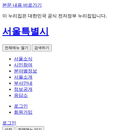
본문 내용 바로가기
이 누리집은 대한민국 공식 전자정부 누리집입니다.
서울특별시
전체메뉴 열기
검색하기
서울소식
시민참여
분야별정보
서울소개
부서안내
정보공개
응답소
로그인
회원가입
로그인
설정
전체메뉴 닫기