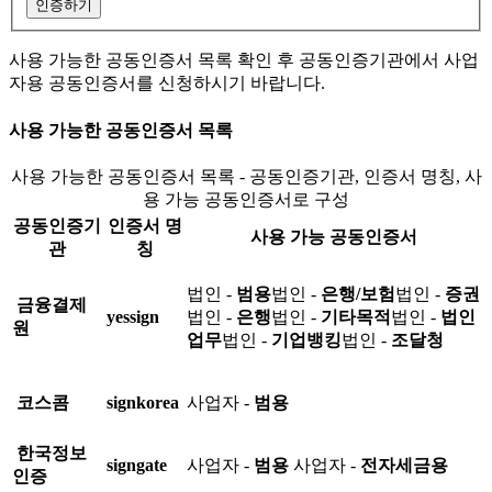
인증하기
사용 가능한 공동인증서 목록 확인 후 공동인증기관에서 사업
자용 공동인증서를 신청하시기 바랍니다.
사용 가능한 공동인증서 목록
사용 가능한 공동인증서 목록 - 공동인증기관, 인증서 명칭, 사
용 가능 공동인증서로 구성
공동인증기
인증서 명
사용 가능 공동인증서
관
칭
법인 -
범용
법인 -
은행/보험
법인 -
증권
금융결제
yessign
법인 -
은행
법인 -
기타목적
법인 -
법인
원
업무
법인 -
기업뱅킹
법인 -
조달청
코스콤
signkorea
사업자 -
범용
한국정보
signgate
사업자 -
범용
사업자 -
전자세금용
인증