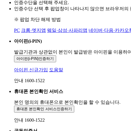
인증수단을 선택해 주세요.
인증수단 선택 후 팝업창이 나타나지 않으면 브라우저의
※ 팝업 차단 해제 방법
PC
크롬·엣지앱
웨일·삼성·사파리앱
네이버·다음·카카오
아이핀(i-PIN)
발급기관과 상관없이 본인이 발급받은
아이핀을 이용하
아이핀(i-PIN)
인증하기
아이핀 신규가입
도움말
안내 1600-1522
휴대폰 본인확인 서비스
본인 명의의 휴대폰으로
본인확인을 할 수 있습니다.
휴대폰 본인확인 서비스
인증하기
안내 1600-1522
공동인증서