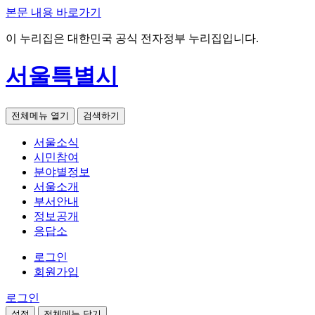
본문 내용 바로가기
이 누리집은 대한민국 공식 전자정부 누리집입니다.
서울특별시
전체메뉴 열기
검색하기
서울소식
시민참여
분야별정보
서울소개
부서안내
정보공개
응답소
로그인
회원가입
로그인
설정
전체메뉴 닫기