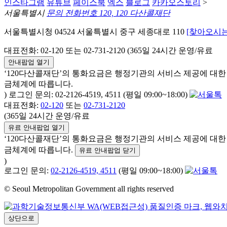
인스타그램
유튜브
페이스북
엑스
블로그
카카오스토리
>
서울특별시
문의 전화번호 120, 120 다산콜재단
서울특별시청 04524 서울특별시 중구 세종대로 110
[찾아오시는
대표전화: 02-120 또는 02-731-2120 (365일 24시간 운영/유료
안내팝업 열기
‘120다산콜재단’의 통화요금은 행정기관의 서비스 제공에 대
금체계에 따릅니다.
) 로그인 문의: 02-2126-4519, 4511 (평일 09:00~18:00)
대표전화:
02-120
또는
02-731-2120
(365일 24시간 운영/유료
유료 안내팝업 열기
‘120다산콜재단’의 통화요금은 행정기관의 서비스 제공에 대
금체계에 따릅니다.
유료 안내팝업 닫기
)
로그인 문의:
02-2126-4519, 4511
(평일 09:00~18:00)
© Seoul Metropolitan Government all rights reserved
상단으로