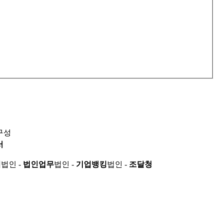
구성
서
적
법인 -
법인업무
법인 -
기업뱅킹
법인 -
조달청