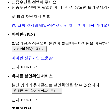
인증수단을 선택해 주세요.
인증수단 선택 후 팝업창이 나타나지 않으면 브라우저의
※ 팝업 차단 해제 방법
PC
크롬·엣지앱
웨일·삼성·사파리앱
네이버·다음·카카오
아이핀(i-PIN)
발급기관과 상관없이 본인이 발급받은
아이핀을 이용하
아이핀(i-PIN)
인증하기
아이핀 신규가입
도움말
안내 1600-1522
휴대폰 본인확인 서비스
본인 명의의 휴대폰으로
본인확인을 할 수 있습니다.
휴대폰 본인확인 서비스
인증하기
안내 1600-1522
공동인증서