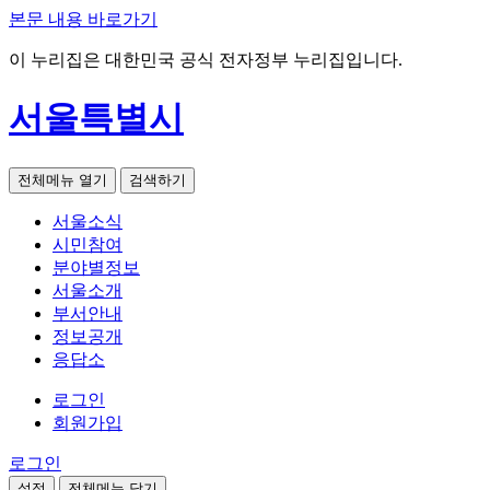
본문 내용 바로가기
이 누리집은 대한민국 공식 전자정부 누리집입니다.
서울특별시
전체메뉴 열기
검색하기
서울소식
시민참여
분야별정보
서울소개
부서안내
정보공개
응답소
로그인
회원가입
로그인
설정
전체메뉴 닫기