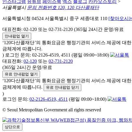
인스타그램
유튜브
페이스북
엑스
블로그
카카오스토리
>
서울특별시
문의 전화번호 120, 120 다산콜재단
서울특별시청 04524 서울특별시 중구 세종대로 110
[찾아오시는
대표전화: 02-120 또는 02-731-2120 (365일 24시간 운영/유료
안내팝업 열기
‘120다산콜재단’의 통화요금은 행정기관의 서비스 제공에 대
금체계에 따릅니다.
) 로그인 문의: 02-2126-4519, 4511 (평일 09:00~18:00)
대표전화:
02-120
또는
02-731-2120
(365일 24시간 운영/유료
유료 안내팝업 열기
‘120다산콜재단’의 통화요금은 행정기관의 서비스 제공에 대
금체계에 따릅니다.
유료 안내팝업 닫기
)
로그인 문의:
02-2126-4519, 4511
(평일 09:00~18:00)
© Seoul Metropolitan Government all rights reserved
상단으로