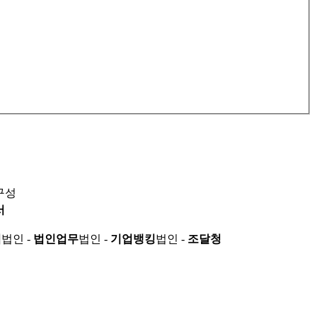
구성
서
적
법인 -
법인업무
법인 -
기업뱅킹
법인 -
조달청