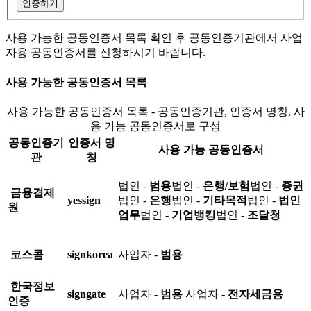
인증하기
사용 가능한 공동인증서 목록 확인 후 공동인증기관에서 사업
자용 공동인증서를 신청하시기 바랍니다.
사용 가능한 공동인증서 목록
사용 가능한 공동인증서 목록 - 공동인증기관, 인증서 명칭, 사
용 가능 공동인증서로 구성
공동인증기
인증서 명
사용 가능 공동인증서
관
칭
법인 -
범용
법인 -
은행/보험
법인 -
증권
금융결제
yessign
법인 -
은행
법인 -
기타목적
법인 -
법인
원
업무
법인 -
기업뱅킹
법인 -
조달청
코스콤
signkorea
사업자 -
범용
한국정보
signgate
사업자 -
범용
사업자 -
전자세금용
인증