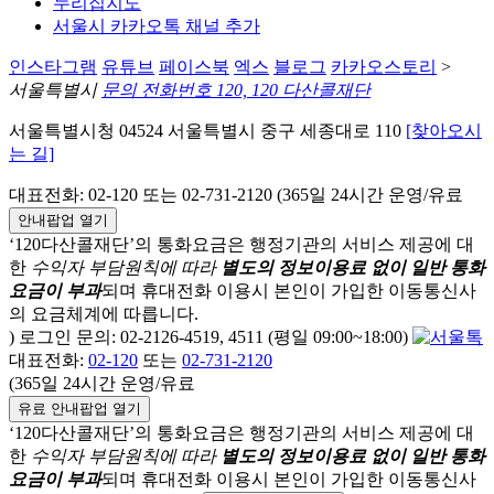
누리집지도
서울시 카카오톡 채널 추가
인스타그램
유튜브
페이스북
엑스
블로그
카카오스토리
>
서울특별시
문의 전화번호 120, 120 다산콜재단
서울특별시청 04524 서울특별시 중구 세종대로 110
[찾아오시
는 길]
대표전화: 02-120 또는 02-731-2120 (365일 24시간 운영/유료
안내팝업 열기
‘120다산콜재단’의 통화요금은 행정기관의 서비스 제공에 대
한
수익자 부담원칙에 따라
별도의 정보이용료 없이 일반 통화
요금이 부과
되며
휴대전화 이용시 본인이 가입한 이동통신사
의 요금체계에 따릅니다.
) 로그인 문의: 02-2126-4519, 4511 (평일 09:00~18:00)
대표전화:
02-120
또는
02-731-2120
(365일 24시간 운영/유료
유료 안내팝업 열기
‘120다산콜재단’의 통화요금은 행정기관의 서비스 제공에 대
한
수익자 부담원칙에 따라
별도의 정보이용료 없이 일반 통화
요금이 부과
되며
휴대전화 이용시 본인이 가입한 이동통신사