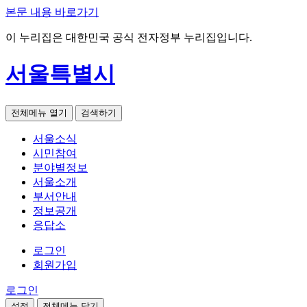
본문 내용 바로가기
이 누리집은 대한민국 공식 전자정부 누리집입니다.
서울특별시
전체메뉴 열기
검색하기
서울소식
시민참여
분야별정보
서울소개
부서안내
정보공개
응답소
로그인
회원가입
로그인
설정
전체메뉴 닫기