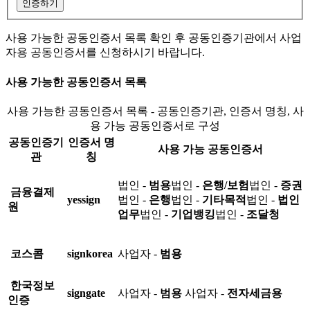
인증하기
사용 가능한 공동인증서 목록 확인 후 공동인증기관에서 사업
자용 공동인증서를 신청하시기 바랍니다.
사용 가능한 공동인증서 목록
사용 가능한 공동인증서 목록 - 공동인증기관, 인증서 명칭, 사
용 가능 공동인증서로 구성
공동인증기
인증서 명
사용 가능 공동인증서
관
칭
법인 -
범용
법인 -
은행/보험
법인 -
증권
금융결제
yessign
법인 -
은행
법인 -
기타목적
법인 -
법인
원
업무
법인 -
기업뱅킹
법인 -
조달청
코스콤
signkorea
사업자 -
범용
한국정보
signgate
사업자 -
범용
사업자 -
전자세금용
인증