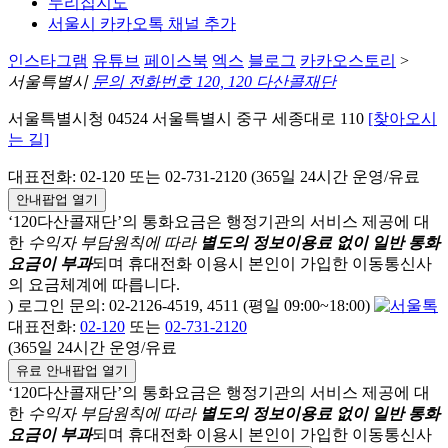
누리집지도
서울시 카카오톡 채널 추가
인스타그램
유튜브
페이스북
엑스
블로그
카카오스토리
>
서울특별시
문의 전화번호 120, 120 다산콜재단
서울특별시청 04524 서울특별시 중구 세종대로 110
[찾아오시
는 길]
대표전화: 02-120 또는 02-731-2120 (365일 24시간 운영/유료
안내팝업 열기
‘120다산콜재단’의 통화요금은 행정기관의 서비스 제공에 대
한
수익자 부담원칙에 따라
별도의 정보이용료 없이 일반 통화
요금이 부과
되며
휴대전화 이용시 본인이 가입한 이동통신사
의 요금체계에 따릅니다.
) 로그인 문의: 02-2126-4519, 4511 (평일 09:00~18:00)
대표전화:
02-120
또는
02-731-2120
(365일 24시간 운영/유료
유료 안내팝업 열기
‘120다산콜재단’의 통화요금은 행정기관의 서비스 제공에 대
한
수익자 부담원칙에 따라
별도의 정보이용료 없이 일반 통화
요금이 부과
되며
휴대전화 이용시 본인이 가입한 이동통신사