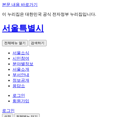
본문 내용 바로가기
이 누리집은 대한민국 공식 전자정부 누리집입니다.
서울특별시
전체메뉴 열기
검색하기
서울소식
시민참여
분야별정보
서울소개
부서안내
정보공개
응답소
로그인
회원가입
로그인
설정
전체메뉴 닫기