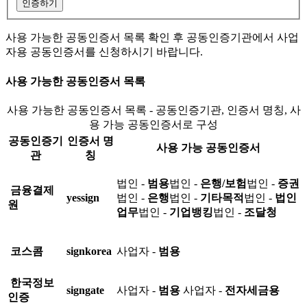
인증하기
사용 가능한 공동인증서 목록 확인 후 공동인증기관에서 사업
자용 공동인증서를 신청하시기 바랍니다.
사용 가능한 공동인증서 목록
사용 가능한 공동인증서 목록 - 공동인증기관, 인증서 명칭, 사
용 가능 공동인증서로 구성
공동인증기
인증서 명
사용 가능 공동인증서
관
칭
법인 -
범용
법인 -
은행/보험
법인 -
증권
금융결제
yessign
법인 -
은행
법인 -
기타목적
법인 -
법인
원
업무
법인 -
기업뱅킹
법인 -
조달청
코스콤
signkorea
사업자 -
범용
한국정보
signgate
사업자 -
범용
사업자 -
전자세금용
인증