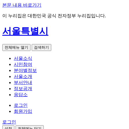
본문 내용 바로가기
이 누리집은 대한민국 공식 전자정부 누리집입니다.
서울특별시
전체메뉴 열기
검색하기
서울소식
시민참여
분야별정보
서울소개
부서안내
정보공개
응답소
로그인
회원가입
로그인
설정
전체메뉴 닫기