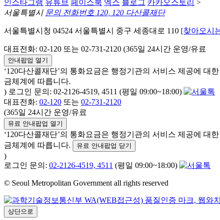
인스타그램
유튜브
페이스북
엑스
블로그
카카오스토리
>
서울특별시
문의 전화번호 120, 120 다산콜재단
서울특별시청 04524 서울특별시 중구 세종대로 110
[찾아오시는
대표전화: 02-120 또는 02-731-2120 (365일 24시간 운영/유료
안내팝업 열기
‘120다산콜재단’의 통화요금은 행정기관의 서비스 제공에 대
금체계에 따릅니다.
) 로그인 문의: 02-2126-4519, 4511 (평일 09:00~18:00)
대표전화:
02-120
또는
02-731-2120
(365일 24시간 운영/유료
유료 안내팝업 열기
‘120다산콜재단’의 통화요금은 행정기관의 서비스 제공에 대
금체계에 따릅니다.
유료 안내팝업 닫기
)
로그인 문의:
02-2126-4519, 4511
(평일 09:00~18:00)
© Seoul Metropolitan Government all rights reserved
상단으로