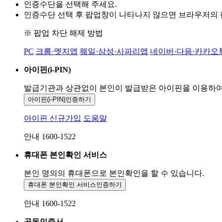
인증수단을 선택해 주세요.
인증수단 선택 후 팝업창이 나타나지 않으면 브라우저의
※ 팝업 차단 해제 방법
PC
크롬·엣지앱
웨일·삼성·사파리앱
네이버·다음·카카오
아이핀(i-PIN)
발급기관과 상관없이 본인이 발급받은
아이핀을 이용하
아이핀(i-PIN)
인증하기
아이핀 신규가입
도움말
안내 1600-1522
휴대폰 본인확인 서비스
본인 명의의 휴대폰으로
본인확인을 할 수 있습니다.
휴대폰 본인확인 서비스
인증하기
안내 1600-1522
공동인증서