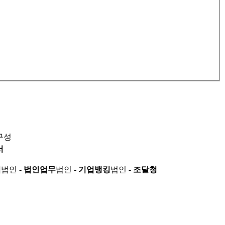
구성
서
적
법인 -
법인업무
법인 -
기업뱅킹
법인 -
조달청