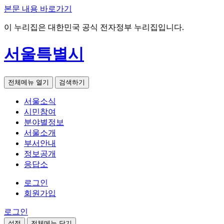
본문 내용 바로가기
이 누리집은 대한민국 공식 전자정부 누리집입니다.
서울특별시
전체메뉴 열기
검색하기
서울소식
시민참여
분야별정보
서울소개
부서안내
정보공개
응답소
로그인
회원가입
로그인
설정
전체메뉴 닫기