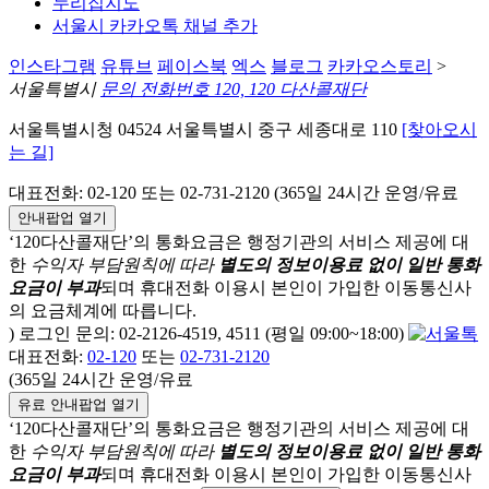
누리집지도
서울시 카카오톡 채널 추가
인스타그램
유튜브
페이스북
엑스
블로그
카카오스토리
>
서울특별시
문의 전화번호 120, 120 다산콜재단
서울특별시청 04524 서울특별시 중구 세종대로 110
[찾아오시
는 길]
대표전화: 02-120 또는 02-731-2120 (365일 24시간 운영/유료
안내팝업 열기
‘120다산콜재단’의 통화요금은 행정기관의 서비스 제공에 대
한
수익자 부담원칙에 따라
별도의 정보이용료 없이 일반 통화
요금이 부과
되며
휴대전화 이용시 본인이 가입한 이동통신사
의 요금체계에 따릅니다.
) 로그인 문의: 02-2126-4519, 4511 (평일 09:00~18:00)
대표전화:
02-120
또는
02-731-2120
(365일 24시간 운영/유료
유료 안내팝업 열기
‘120다산콜재단’의 통화요금은 행정기관의 서비스 제공에 대
한
수익자 부담원칙에 따라
별도의 정보이용료 없이 일반 통화
요금이 부과
되며
휴대전화 이용시 본인이 가입한 이동통신사