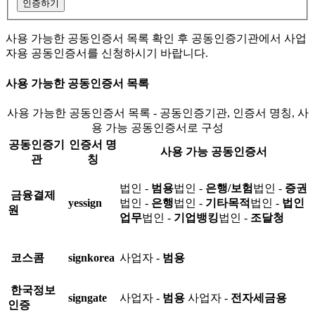
인증하기
사용 가능한 공동인증서 목록 확인 후 공동인증기관에서 사업
자용 공동인증서를 신청하시기 바랍니다.
사용 가능한 공동인증서 목록
사용 가능한 공동인증서 목록 - 공동인증기관, 인증서 명칭, 사
용 가능 공동인증서로 구성
공동인증기
인증서 명
사용 가능 공동인증서
관
칭
법인 -
범용
법인 -
은행/보험
법인 -
증권
금융결제
yessign
법인 -
은행
법인 -
기타목적
법인 -
법인
원
업무
법인 -
기업뱅킹
법인 -
조달청
코스콤
signkorea
사업자 -
범용
한국정보
signgate
사업자 -
범용
사업자 -
전자세금용
인증