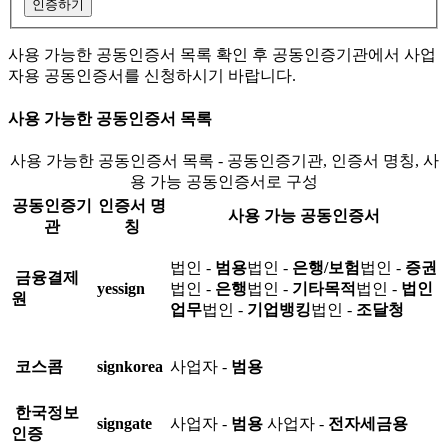
인증하기
사용 가능한 공동인증서 목록 확인 후 공동인증기관에서 사업
자용 공동인증서를 신청하시기 바랍니다.
사용 가능한 공동인증서 목록
사용 가능한 공동인증서 목록 - 공동인증기관, 인증서 명칭, 사
용 가능 공동인증서로 구성
공동인증기
인증서 명
사용 가능 공동인증서
관
칭
법인 -
범용
법인 -
은행/보험
법인 -
증권
금융결제
yessign
법인 -
은행
법인 -
기타목적
법인 -
법인
원
업무
법인 -
기업뱅킹
법인 -
조달청
코스콤
signkorea
사업자 -
범용
한국정보
signgate
사업자 -
범용
사업자 -
전자세금용
인증