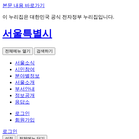
본문 내용 바로가기
이 누리집은 대한민국 공식 전자정부 누리집입니다.
서울특별시
전체메뉴 열기
검색하기
서울소식
시민참여
분야별정보
서울소개
부서안내
정보공개
응답소
로그인
회원가입
로그인
설정
전체메뉴 닫기