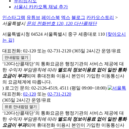
누리집지도
서울시 카카오톡 채널 추가
인스타그램
유튜브
페이스북
엑스
블로그
카카오스토리
>
서울특별시
문의 전화번호 120, 120 다산콜재단
서울특별시청 04524 서울특별시 중구 세종대로 110
[찾아오시
는 길]
대표전화: 02-120 또는 02-731-2120 (365일 24시간 운영/유료
안내팝업 열기
‘120다산콜재단’의 통화요금은 행정기관의 서비스 제공에 대
한
수익자 부담원칙에 따라
별도의 정보이용료 없이 일반 통화
요금이 부과
되며
휴대전화 이용시 본인이 가입한 이동통신사
의 요금체계에 따릅니다.
) 로그인 문의: 02-2126-4519, 4511 (평일 09:00~18:00)
대표전화:
02-120
또는
02-731-2120
(365일 24시간 운영/유료
유료 안내팝업 열기
‘120다산콜재단’의 통화요금은 행정기관의 서비스 제공에 대
한
수익자 부담원칙에 따라
별도의 정보이용료 없이 일반 통화
요금이 부과
되며
휴대전화 이용시 본인이 가입한 이동통신사