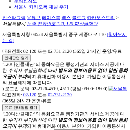
누리집지도
서울시 카카오톡 채널 추가
인스타그램
유튜브
페이스북
엑스
블로그
카카오스토리
>
서울특별시
문의 전화번호 120, 120 다산콜재단
서울특별시청 04524 서울특별시 중구 세종대로 110
[찾아오시
는 길]
대표전화: 02-120 또는 02-731-2120 (365일 24시간 운영/유료
안내팝업 열기
‘120다산콜재단’의 통화요금은 행정기관의 서비스 제공에 대
한
수익자 부담원칙에 따라
별도의 정보이용료 없이 일반 통화
요금이 부과
되며
휴대전화 이용시 본인이 가입한 이동통신사
의 요금체계에 따릅니다.
) 로그인 문의: 02-2126-4519, 4511 (평일 09:00~18:00)
대표전화:
02-120
또는
02-731-2120
(365일 24시간 운영/유료
유료 안내팝업 열기
‘120다산콜재단’의 통화요금은 행정기관의 서비스 제공에 대
한
수익자 부담원칙에 따라
별도의 정보이용료 없이 일반 통화
요금이 부과
되며
휴대전화 이용시 본인이 가입한 이동통신사