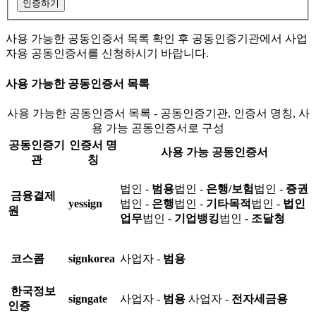
인증하기
사용 가능한 공동인증서 목록 확인 후 공동인증기관에서 사업
자용 공동인증서를 신청하시기 바랍니다.
사용 가능한 공동인증서 목록
사용 가능한 공동인증서 목록 - 공동인증기관, 인증서 명칭, 사
용 가능 공동인증서로 구성
공동인증기
인증서 명
사용 가능 공동인증서
관
칭
법인 -
범용
법인 -
은행/보험
법인 -
증권
금융결제
yessign
법인 -
은행
법인 -
기타목적
법인 -
법인
원
업무
법인 -
기업뱅킹
법인 -
조달청
코스콤
signkorea
사업자 -
범용
한국정보
signgate
사업자 -
범용
사업자 -
전자세금용
인증