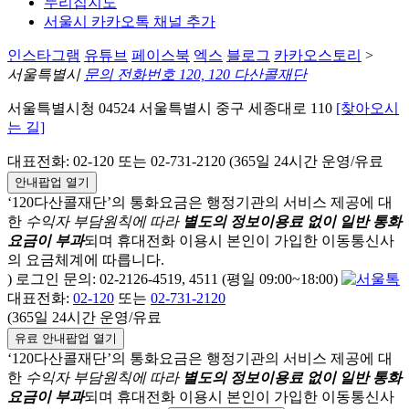
누리집지도
서울시 카카오톡 채널 추가
인스타그램
유튜브
페이스북
엑스
블로그
카카오스토리
>
서울특별시
문의 전화번호 120, 120 다산콜재단
서울특별시청 04524 서울특별시 중구 세종대로 110
[찾아오시
는 길]
대표전화: 02-120 또는 02-731-2120 (365일 24시간 운영/유료
안내팝업 열기
‘120다산콜재단’의 통화요금은 행정기관의 서비스 제공에 대
한
수익자 부담원칙에 따라
별도의 정보이용료 없이 일반 통화
요금이 부과
되며
휴대전화 이용시 본인이 가입한 이동통신사
의 요금체계에 따릅니다.
) 로그인 문의: 02-2126-4519, 4511 (평일 09:00~18:00)
대표전화:
02-120
또는
02-731-2120
(365일 24시간 운영/유료
유료 안내팝업 열기
‘120다산콜재단’의 통화요금은 행정기관의 서비스 제공에 대
한
수익자 부담원칙에 따라
별도의 정보이용료 없이 일반 통화
요금이 부과
되며
휴대전화 이용시 본인이 가입한 이동통신사