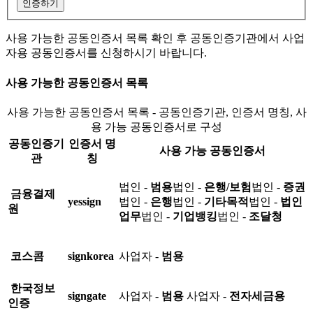
인증하기
사용 가능한 공동인증서 목록 확인 후 공동인증기관에서 사업
자용 공동인증서를 신청하시기 바랍니다.
사용 가능한 공동인증서 목록
사용 가능한 공동인증서 목록 - 공동인증기관, 인증서 명칭, 사
용 가능 공동인증서로 구성
공동인증기
인증서 명
사용 가능 공동인증서
관
칭
법인 -
범용
법인 -
은행/보험
법인 -
증권
금융결제
yessign
법인 -
은행
법인 -
기타목적
법인 -
법인
원
업무
법인 -
기업뱅킹
법인 -
조달청
코스콤
signkorea
사업자 -
범용
한국정보
signgate
사업자 -
범용
사업자 -
전자세금용
인증