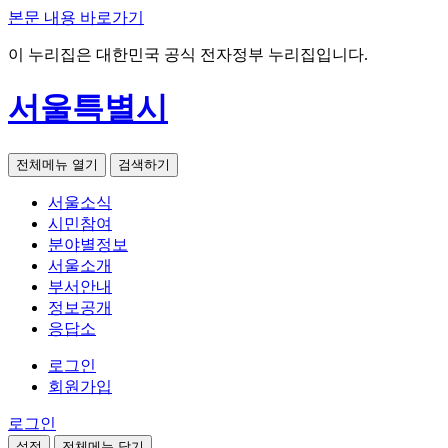
본문 내용 바로가기
이 누리집은 대한민국 공식 전자정부 누리집입니다.
서울특별시
전체메뉴 열기
검색하기
서울소식
시민참여
분야별정보
서울소개
부서안내
정보공개
응답소
로그인
회원가입
로그인
설정
전체메뉴 닫기