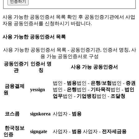
인증하기
사용 가능한 공동인증서 목록 확인 후 공동인증기관에서 사업
자용 공동인증서를 신청하시기 바랍니다.
사용 가능한 공동인증서 목록
사용 가능한 공동인증서 목록 - 공동인증기관, 인증서 명칭, 사
용 가능 공동인증서로 구성
공동인증기
인증서 명
사용 가능 공동인증서
관
칭
법인 -
범용
법인 -
은행/보험
법인 -
증권
금융결제
yessign
법인 -
은행
법인 -
기타목적
법인 -
법인
원
업무
법인 -
기업뱅킹
법인 -
조달청
코스콤
signkorea
사업자 -
범용
한국정보
signgate
사업자 -
범용
사업자 -
전자세금용
인증