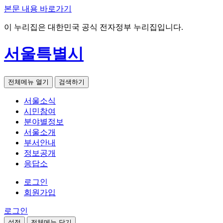
본문 내용 바로가기
이 누리집은 대한민국 공식 전자정부 누리집입니다.
서울특별시
전체메뉴 열기
검색하기
서울소식
시민참여
분야별정보
서울소개
부서안내
정보공개
응답소
로그인
회원가입
로그인
설정
전체메뉴 닫기