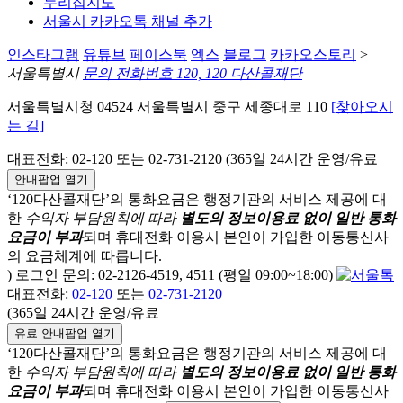
누리집지도
서울시 카카오톡 채널 추가
인스타그램
유튜브
페이스북
엑스
블로그
카카오스토리
>
서울특별시
문의 전화번호 120, 120 다산콜재단
서울특별시청 04524 서울특별시 중구 세종대로 110
[찾아오시
는 길]
대표전화: 02-120 또는 02-731-2120 (365일 24시간 운영/유료
안내팝업 열기
‘120다산콜재단’의 통화요금은 행정기관의 서비스 제공에 대
한
수익자 부담원칙에 따라
별도의 정보이용료 없이 일반 통화
요금이 부과
되며
휴대전화 이용시 본인이 가입한 이동통신사
의 요금체계에 따릅니다.
) 로그인 문의: 02-2126-4519, 4511 (평일 09:00~18:00)
대표전화:
02-120
또는
02-731-2120
(365일 24시간 운영/유료
유료 안내팝업 열기
‘120다산콜재단’의 통화요금은 행정기관의 서비스 제공에 대
한
수익자 부담원칙에 따라
별도의 정보이용료 없이 일반 통화
요금이 부과
되며
휴대전화 이용시 본인이 가입한 이동통신사