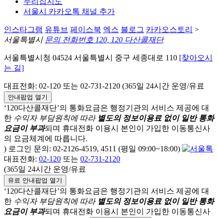
누리집지도
서울시 카카오톡 채널 추가
인스타그램
유튜브
페이스북
엑스
블로그
카카오스토리
>
서울특별시
문의 전화번호 120, 120 다산콜재단
서울특별시청 04524 서울특별시 중구 세종대로 110
[찾아오시
는 길]
대표전화: 02-120 또는 02-731-2120 (365일 24시간 운영/유료
안내팝업 열기
‘120다산콜재단’의 통화요금은 행정기관의 서비스 제공에 대
한
수익자 부담원칙에 따라
별도의 정보이용료 없이 일반 통화
요금이 부과
되며
휴대전화 이용시 본인이 가입한 이동통신사
의 요금체계에 따릅니다.
) 로그인 문의: 02-2126-4519, 4511 (평일 09:00~18:00)
대표전화:
02-120
또는
02-731-2120
(365일 24시간 운영/유료
유료 안내팝업 열기
‘120다산콜재단’의 통화요금은 행정기관의 서비스 제공에 대
한
수익자 부담원칙에 따라
별도의 정보이용료 없이 일반 통화
요금이 부과
되며
휴대전화 이용시 본인이 가입한 이동통신사