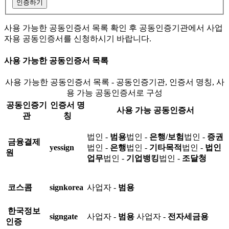
인증하기
사용 가능한 공동인증서 목록 확인 후 공동인증기관에서 사업
자용 공동인증서를 신청하시기 바랍니다.
사용 가능한 공동인증서 목록
사용 가능한 공동인증서 목록 - 공동인증기관, 인증서 명칭, 사
용 가능 공동인증서로 구성
공동인증기
인증서 명
사용 가능 공동인증서
관
칭
법인 -
범용
법인 -
은행/보험
법인 -
증권
금융결제
yessign
법인 -
은행
법인 -
기타목적
법인 -
법인
원
업무
법인 -
기업뱅킹
법인 -
조달청
코스콤
signkorea
사업자 -
범용
한국정보
signgate
사업자 -
범용
사업자 -
전자세금용
인증