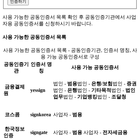
인증하기
사용 가능한 공동인증서 목록 확인 후 공동인증기관에서 사업
자용 공동인증서를 신청하시기 바랍니다.
사용 가능한 공동인증서 목록
사용 가능한 공동인증서 목록 - 공동인증기관, 인증서 명칭, 사
용 가능 공동인증서로 구성
공동인증기
인증서 명
사용 가능 공동인증서
관
칭
법인 -
범용
법인 -
은행/보험
법인 -
증권
금융결제
yessign
법인 -
은행
법인 -
기타목적
법인 -
법인
원
업무
법인 -
기업뱅킹
법인 -
조달청
코스콤
signkorea
사업자 -
범용
한국정보
signgate
사업자 -
범용
사업자 -
전자세금용
인증