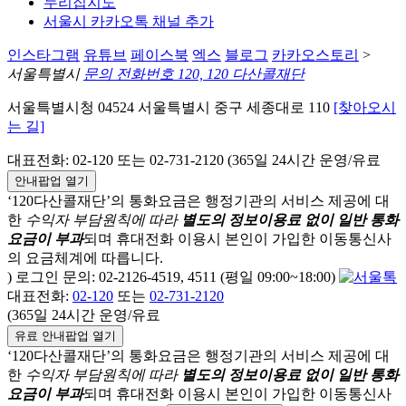
누리집지도
서울시 카카오톡 채널 추가
인스타그램
유튜브
페이스북
엑스
블로그
카카오스토리
>
서울특별시
문의 전화번호 120, 120 다산콜재단
서울특별시청 04524 서울특별시 중구 세종대로 110
[찾아오시
는 길]
대표전화: 02-120 또는 02-731-2120 (365일 24시간 운영/유료
안내팝업 열기
‘120다산콜재단’의 통화요금은 행정기관의 서비스 제공에 대
한
수익자 부담원칙에 따라
별도의 정보이용료 없이 일반 통화
요금이 부과
되며
휴대전화 이용시 본인이 가입한 이동통신사
의 요금체계에 따릅니다.
) 로그인 문의: 02-2126-4519, 4511 (평일 09:00~18:00)
대표전화:
02-120
또는
02-731-2120
(365일 24시간 운영/유료
유료 안내팝업 열기
‘120다산콜재단’의 통화요금은 행정기관의 서비스 제공에 대
한
수익자 부담원칙에 따라
별도의 정보이용료 없이 일반 통화
요금이 부과
되며
휴대전화 이용시 본인이 가입한 이동통신사