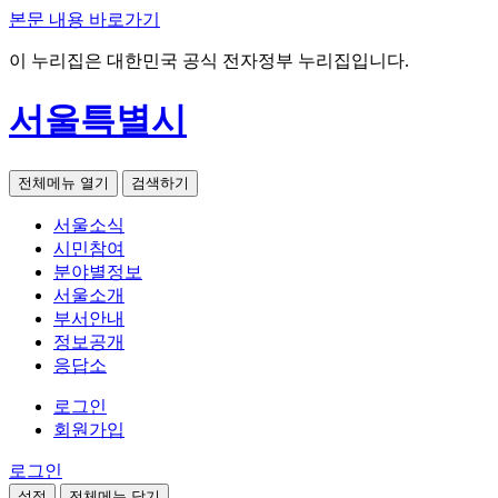
본문 내용 바로가기
이 누리집은 대한민국 공식 전자정부 누리집입니다.
서울특별시
전체메뉴 열기
검색하기
서울소식
시민참여
분야별정보
서울소개
부서안내
정보공개
응답소
로그인
회원가입
로그인
설정
전체메뉴 닫기