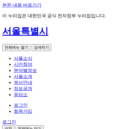
본문 내용 바로가기
이 누리집은 대한민국 공식 전자정부 누리집입니다.
서울특별시
전체메뉴 열기
검색하기
서울소식
시민참여
분야별정보
서울소개
부서안내
정보공개
응답소
로그인
회원가입
로그인
설정
전체메뉴 닫기