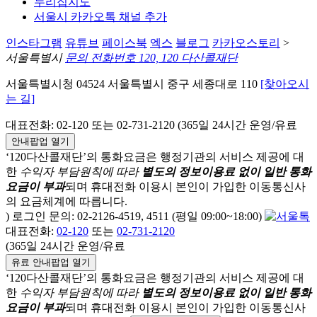
누리집지도
서울시 카카오톡 채널 추가
인스타그램
유튜브
페이스북
엑스
블로그
카카오스토리
>
서울특별시
문의 전화번호 120, 120 다산콜재단
서울특별시청 04524 서울특별시 중구 세종대로 110
[찾아오시
는 길]
대표전화: 02-120 또는 02-731-2120 (365일 24시간 운영/유료
안내팝업 열기
‘120다산콜재단’의 통화요금은 행정기관의 서비스 제공에 대
한
수익자 부담원칙에 따라
별도의 정보이용료 없이 일반 통화
요금이 부과
되며
휴대전화 이용시 본인이 가입한 이동통신사
의 요금체계에 따릅니다.
) 로그인 문의: 02-2126-4519, 4511 (평일 09:00~18:00)
대표전화:
02-120
또는
02-731-2120
(365일 24시간 운영/유료
유료 안내팝업 열기
‘120다산콜재단’의 통화요금은 행정기관의 서비스 제공에 대
한
수익자 부담원칙에 따라
별도의 정보이용료 없이 일반 통화
요금이 부과
되며
휴대전화 이용시 본인이 가입한 이동통신사