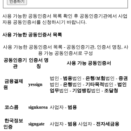
인증하기
사용 가능한 공동인증서 목록 확인 후 공동인증기관에서 사업
자용 공동인증서를 신청하시기 바랍니다.
사용 가능한 공동인증서 목록
사용 가능한 공동인증서 목록 - 공동인증기관, 인증서 명칭, 사
용 가능 공동인증서로 구성
공동인증기
인증서 명
사용 가능 공동인증서
관
칭
법인 -
범용
법인 -
은행/보험
법인 -
증권
금융결제
yessign
법인 -
은행
법인 -
기타목적
법인 -
법인
원
업무
법인 -
기업뱅킹
법인 -
조달청
코스콤
signkorea
사업자 -
범용
한국정보
signgate
사업자 -
범용
사업자 -
전자세금용
인증