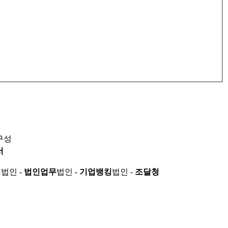
구성
서
적
법인 -
법인업무
법인 -
기업뱅킹
법인 -
조달청