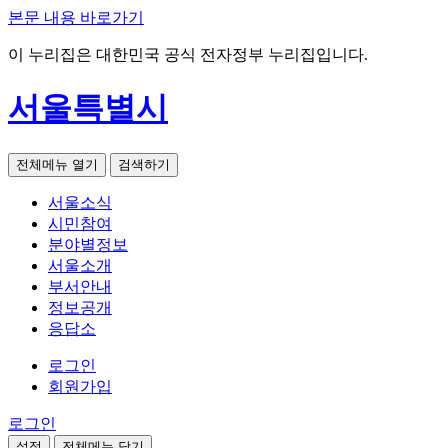
본문 내용 바로가기
이 누리집은 대한민국 공식 전자정부 누리집입니다.
서울특별시
전체메뉴 열기
검색하기
서울소식
시민참여
분야별정보
서울소개
부서안내
정보공개
응답소
로그인
회원가입
로그인
설정
전체메뉴 닫기