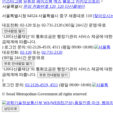
인스타그램
유튜브
페이스북
엑스
블로그
카카오스토리
>
서울특별시
문의 전화번호 120, 120 다산콜재단
서울특별시청 04524 서울특별시 중구 세종대로 110
[찾아오시는
대표전화: 02-120 또는 02-731-2120 (365일 24시간 운영/유료
안내팝업 열기
‘120다산콜재단’의 통화요금은 행정기관의 서비스 제공에 대
금체계에 따릅니다.
) 로그인 문의: 02-2126-4519, 4511 (평일 09:00~18:00)
대표전화:
02-120
또는
02-731-2120
(365일 24시간 운영/유료
유료 안내팝업 열기
‘120다산콜재단’의 통화요금은 행정기관의 서비스 제공에 대
금체계에 따릅니다.
유료 안내팝업 닫기
)
로그인 문의:
02-2126-4519, 4511
(평일 09:00~18:00)
© Seoul Metropolitan Government all rights reserved
상단으로