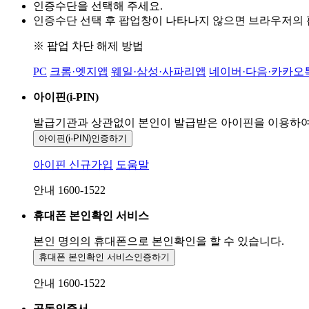
인증수단을 선택해 주세요.
인증수단 선택 후 팝업창이 나타나지 않으면 브라우저의
※ 팝업 차단 해제 방법
PC
크롬·엣지앱
웨일·삼성·사파리앱
네이버·다음·카카오
아이핀(i-PIN)
발급기관과 상관없이 본인이 발급받은
아이핀을 이용하
아이핀(i-PIN)
인증하기
아이핀 신규가입
도움말
안내 1600-1522
휴대폰 본인확인 서비스
본인 명의의 휴대폰으로
본인확인을 할 수 있습니다.
휴대폰 본인확인 서비스
인증하기
안내 1600-1522
공동인증서