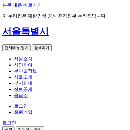
본문 내용 바로가기
이 누리집은 대한민국 공식 전자정부 누리집입니다.
서울특별시
전체메뉴 열기
검색하기
서울소식
시민참여
분야별정보
서울소개
부서안내
정보공개
응답소
로그인
회원가입
로그인
설정
전체메뉴 닫기