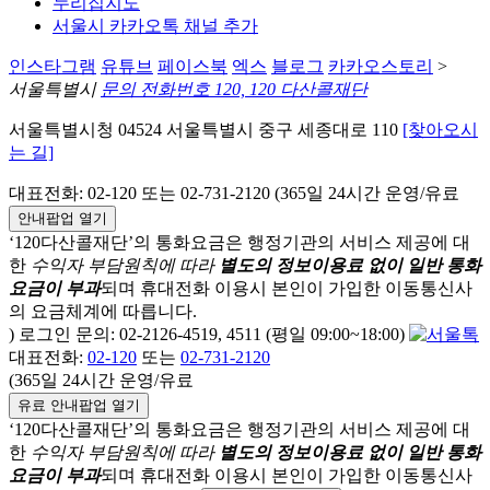
누리집지도
서울시 카카오톡 채널 추가
인스타그램
유튜브
페이스북
엑스
블로그
카카오스토리
>
서울특별시
문의 전화번호 120, 120 다산콜재단
서울특별시청 04524 서울특별시 중구 세종대로 110
[찾아오시
는 길]
대표전화: 02-120 또는 02-731-2120 (365일 24시간 운영/유료
안내팝업 열기
‘120다산콜재단’의 통화요금은 행정기관의 서비스 제공에 대
한
수익자 부담원칙에 따라
별도의 정보이용료 없이 일반 통화
요금이 부과
되며
휴대전화 이용시 본인이 가입한 이동통신사
의 요금체계에 따릅니다.
) 로그인 문의: 02-2126-4519, 4511 (평일 09:00~18:00)
대표전화:
02-120
또는
02-731-2120
(365일 24시간 운영/유료
유료 안내팝업 열기
‘120다산콜재단’의 통화요금은 행정기관의 서비스 제공에 대
한
수익자 부담원칙에 따라
별도의 정보이용료 없이 일반 통화
요금이 부과
되며
휴대전화 이용시 본인이 가입한 이동통신사