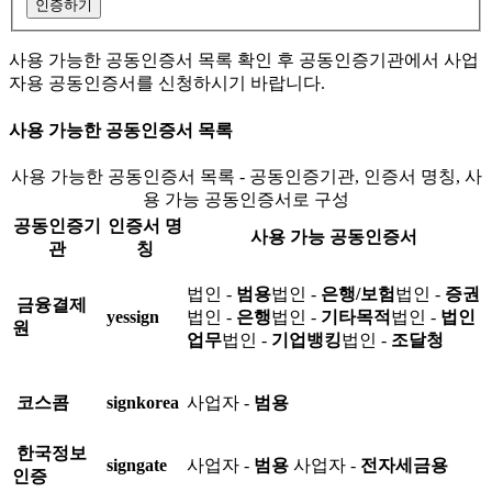
인증하기
사용 가능한 공동인증서 목록 확인 후 공동인증기관에서 사업
자용 공동인증서를 신청하시기 바랍니다.
사용 가능한 공동인증서 목록
사용 가능한 공동인증서 목록 - 공동인증기관, 인증서 명칭, 사
용 가능 공동인증서로 구성
공동인증기
인증서 명
사용 가능 공동인증서
관
칭
법인 -
범용
법인 -
은행/보험
법인 -
증권
금융결제
yessign
법인 -
은행
법인 -
기타목적
법인 -
법인
원
업무
법인 -
기업뱅킹
법인 -
조달청
코스콤
signkorea
사업자 -
범용
한국정보
signgate
사업자 -
범용
사업자 -
전자세금용
인증