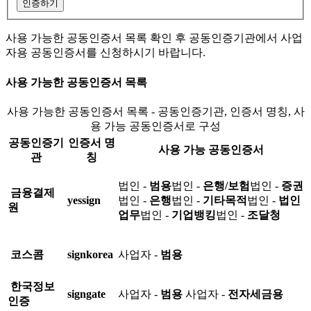
인증하기
사용 가능한 공동인증서 목록 확인 후 공동인증기관에서 사업
자용 공동인증서를 신청하시기 바랍니다.
사용 가능한 공동인증서 목록
사용 가능한 공동인증서 목록 - 공동인증기관, 인증서 명칭, 사
용 가능 공동인증서로 구성
공동인증기
인증서 명
사용 가능 공동인증서
관
칭
법인 -
범용
법인 -
은행/보험
법인 -
증권
금융결제
yessign
법인 -
은행
법인 -
기타목적
법인 -
법인
원
업무
법인 -
기업뱅킹
법인 -
조달청
코스콤
signkorea
사업자 -
범용
한국정보
signgate
사업자 -
범용
사업자 -
전자세금용
인증