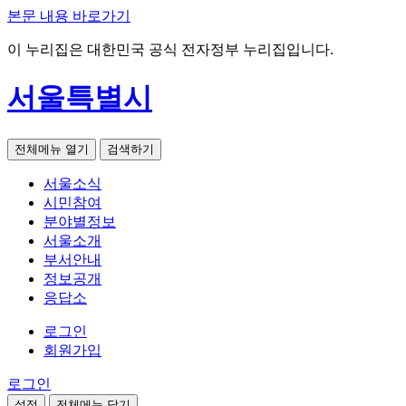
본문 내용 바로가기
이 누리집은 대한민국 공식 전자정부 누리집입니다.
서울특별시
전체메뉴 열기
검색하기
서울소식
시민참여
분야별정보
서울소개
부서안내
정보공개
응답소
로그인
회원가입
로그인
설정
전체메뉴 닫기