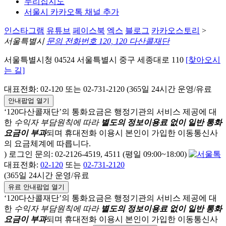
누리집지도
서울시 카카오톡 채널 추가
인스타그램
유튜브
페이스북
엑스
블로그
카카오스토리
>
서울특별시
문의 전화번호 120, 120 다산콜재단
서울특별시청 04524 서울특별시 중구 세종대로 110
[찾아오시
는 길]
대표전화: 02-120 또는 02-731-2120 (365일 24시간 운영/유료
안내팝업 열기
‘120다산콜재단’의 통화요금은 행정기관의 서비스 제공에 대
한
수익자 부담원칙에 따라
별도의 정보이용료 없이 일반 통화
요금이 부과
되며
휴대전화 이용시 본인이 가입한 이동통신사
의 요금체계에 따릅니다.
) 로그인 문의: 02-2126-4519, 4511 (평일 09:00~18:00)
대표전화:
02-120
또는
02-731-2120
(365일 24시간 운영/유료
유료 안내팝업 열기
‘120다산콜재단’의 통화요금은 행정기관의 서비스 제공에 대
한
수익자 부담원칙에 따라
별도의 정보이용료 없이 일반 통화
요금이 부과
되며
휴대전화 이용시 본인이 가입한 이동통신사