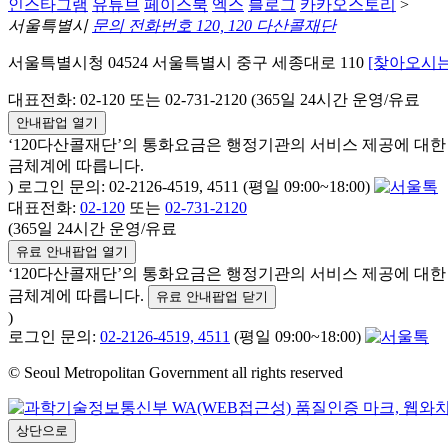
인스타그램
유튜브
페이스북
엑스
블로그
카카오스토리
>
서울특별시
문의 전화번호 120, 120 다산콜재단
서울특별시청 04524 서울특별시 중구 세종대로 110
[찾아오시는
대표전화: 02-120 또는 02-731-2120 (365일 24시간 운영/유료
안내팝업 열기
‘120다산콜재단’의 통화요금은 행정기관의 서비스 제공에 대
금체계에 따릅니다.
) 로그인 문의: 02-2126-4519, 4511 (평일 09:00~18:00)
대표전화:
02-120
또는
02-731-2120
(365일 24시간 운영/유료
유료 안내팝업 열기
‘120다산콜재단’의 통화요금은 행정기관의 서비스 제공에 대
금체계에 따릅니다.
유료 안내팝업 닫기
)
로그인 문의:
02-2126-4519, 4511
(평일 09:00~18:00)
© Seoul Metropolitan Government all rights reserved
상단으로