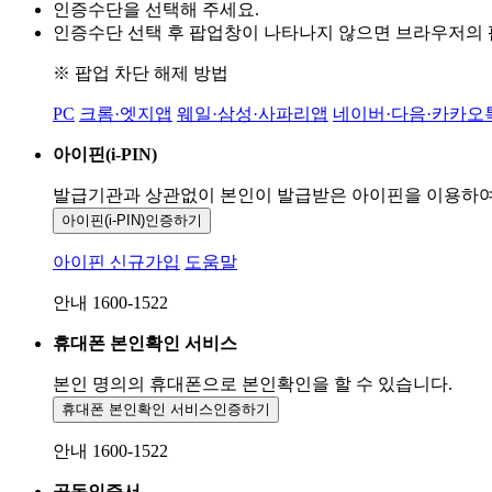
인증수단을 선택해 주세요.
인증수단 선택 후 팝업창이 나타나지 않으면 브라우저의
※ 팝업 차단 해제 방법
PC
크롬·엣지앱
웨일·삼성·사파리앱
네이버·다음·카카오
아이핀(i-PIN)
발급기관과 상관없이 본인이 발급받은
아이핀을 이용하
아이핀(i-PIN)
인증하기
아이핀 신규가입
도움말
안내 1600-1522
휴대폰 본인확인 서비스
본인 명의의 휴대폰으로
본인확인을 할 수 있습니다.
휴대폰 본인확인 서비스
인증하기
안내 1600-1522
공동인증서