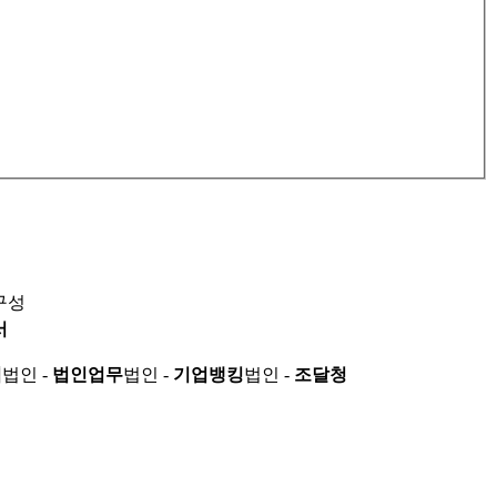
구성
서
적
법인 -
법인업무
법인 -
기업뱅킹
법인 -
조달청