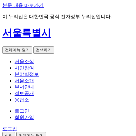
본문 내용 바로가기
이 누리집은 대한민국 공식 전자정부 누리집입니다.
서울특별시
전체메뉴 열기
검색하기
서울소식
시민참여
분야별정보
서울소개
부서안내
정보공개
응답소
로그인
회원가입
로그인
설정
전체메뉴 닫기