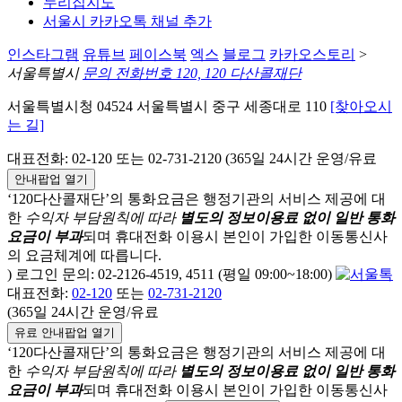
누리집지도
서울시 카카오톡 채널 추가
인스타그램
유튜브
페이스북
엑스
블로그
카카오스토리
>
서울특별시
문의 전화번호 120, 120 다산콜재단
서울특별시청 04524 서울특별시 중구 세종대로 110
[찾아오시
는 길]
대표전화: 02-120 또는 02-731-2120 (365일 24시간 운영/유료
안내팝업 열기
‘120다산콜재단’의 통화요금은 행정기관의 서비스 제공에 대
한
수익자 부담원칙에 따라
별도의 정보이용료 없이 일반 통화
요금이 부과
되며
휴대전화 이용시 본인이 가입한 이동통신사
의 요금체계에 따릅니다.
) 로그인 문의: 02-2126-4519, 4511 (평일 09:00~18:00)
대표전화:
02-120
또는
02-731-2120
(365일 24시간 운영/유료
유료 안내팝업 열기
‘120다산콜재단’의 통화요금은 행정기관의 서비스 제공에 대
한
수익자 부담원칙에 따라
별도의 정보이용료 없이 일반 통화
요금이 부과
되며
휴대전화 이용시 본인이 가입한 이동통신사