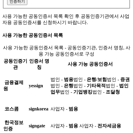
인증하기
사용 가능한 공동인증서 목록 확인 후 공동인증기관에서 사업
자용 공동인증서를 신청하시기 바랍니다.
사용 가능한 공동인증서 목록
사용 가능한 공동인증서 목록 - 공동인증기관, 인증서 명칭, 사
용 가능 공동인증서로 구성
공동인증기
인증서 명
사용 가능 공동인증서
관
칭
법인 -
범용
법인 -
은행/보험
법인 -
증권
금융결제
yessign
법인 -
은행
법인 -
기타목적
법인 -
법인
원
업무
법인 -
기업뱅킹
법인 -
조달청
코스콤
signkorea
사업자 -
범용
한국정보
signgate
사업자 -
범용
사업자 -
전자세금용
인증