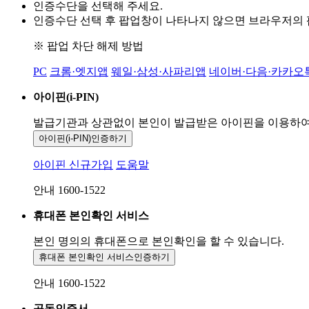
인증수단을 선택해 주세요.
인증수단 선택 후 팝업창이 나타나지 않으면 브라우저의
※ 팝업 차단 해제 방법
PC
크롬·엣지앱
웨일·삼성·사파리앱
네이버·다음·카카오
아이핀(i-PIN)
발급기관과 상관없이 본인이 발급받은
아이핀을 이용하
아이핀(i-PIN)
인증하기
아이핀 신규가입
도움말
안내 1600-1522
휴대폰 본인확인 서비스
본인 명의의 휴대폰으로
본인확인을 할 수 있습니다.
휴대폰 본인확인 서비스
인증하기
안내 1600-1522
공동인증서