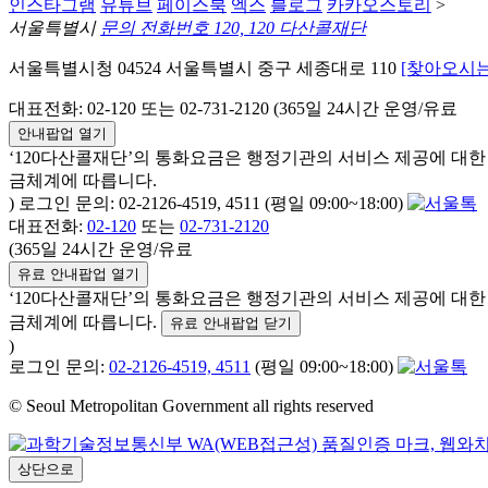
인스타그램
유튜브
페이스북
엑스
블로그
카카오스토리
>
서울특별시
문의 전화번호 120, 120 다산콜재단
서울특별시청 04524 서울특별시 중구 세종대로 110
[찾아오시는
대표전화: 02-120 또는 02-731-2120 (365일 24시간 운영/유료
안내팝업 열기
‘120다산콜재단’의 통화요금은 행정기관의 서비스 제공에 대
금체계에 따릅니다.
) 로그인 문의: 02-2126-4519, 4511 (평일 09:00~18:00)
대표전화:
02-120
또는
02-731-2120
(365일 24시간 운영/유료
유료 안내팝업 열기
‘120다산콜재단’의 통화요금은 행정기관의 서비스 제공에 대
금체계에 따릅니다.
유료 안내팝업 닫기
)
로그인 문의:
02-2126-4519, 4511
(평일 09:00~18:00)
© Seoul Metropolitan Government all rights reserved
상단으로