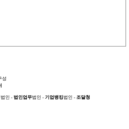
구성
서
적
법인 -
법인업무
법인 -
기업뱅킹
법인 -
조달청