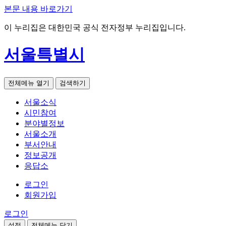
본문 내용 바로가기
이 누리집은 대한민국 공식 전자정부 누리집입니다.
서울특별시
전체메뉴 열기
검색하기
서울소식
시민참여
분야별정보
서울소개
부서안내
정보공개
응답소
로그인
회원가입
로그인
설정
전체메뉴 닫기