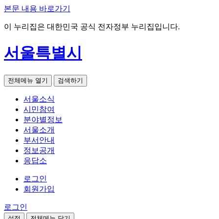
본문 내용 바로가기
이 누리집은 대한민국 공식 전자정부 누리집입니다.
서울특별시
전체메뉴 열기
검색하기
서울소식
시민참여
분야별정보
서울소개
부서안내
정보공개
응답소
로그인
회원가입
로그인
설정
전체메뉴 닫기