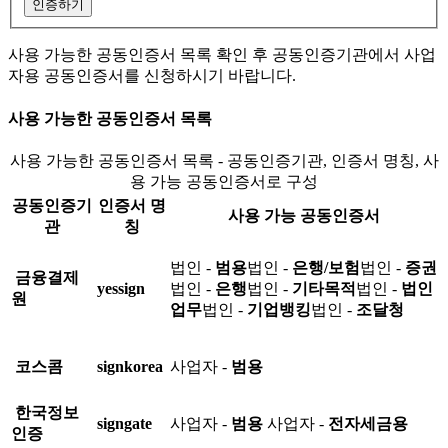
인증하기
사용 가능한 공동인증서 목록 확인 후 공동인증기관에서 사업
자용 공동인증서를 신청하시기 바랍니다.
사용 가능한 공동인증서 목록
사용 가능한 공동인증서 목록 - 공동인증기관, 인증서 명칭, 사
용 가능 공동인증서로 구성
공동인증기
인증서 명
사용 가능 공동인증서
관
칭
법인 -
범용
법인 -
은행/보험
법인 -
증권
금융결제
yessign
법인 -
은행
법인 -
기타목적
법인 -
법인
원
업무
법인 -
기업뱅킹
법인 -
조달청
코스콤
signkorea
사업자 -
범용
한국정보
signgate
사업자 -
범용
사업자 -
전자세금용
인증