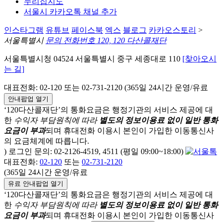
누리집지도
서울시 카카오톡 채널 추가
인스타그램
유튜브
페이스북
엑스
블로그
카카오스토리
>
서울특별시
문의 전화번호 120, 120 다산콜재단
서울특별시청 04524 서울특별시 중구 세종대로 110
[찾아오시
는 길]
대표전화: 02-120 또는 02-731-2120 (365일 24시간 운영/유료
안내팝업 열기
‘120다산콜재단’의 통화요금은 행정기관의 서비스 제공에 대
한
수익자 부담원칙에 따라
별도의 정보이용료 없이 일반 통화
요금이 부과
되며
휴대전화 이용시 본인이 가입한 이동통신사
의 요금체계에 따릅니다.
) 로그인 문의: 02-2126-4519, 4511 (평일 09:00~18:00)
대표전화:
02-120
또는
02-731-2120
(365일 24시간 운영/유료
유료 안내팝업 열기
‘120다산콜재단’의 통화요금은 행정기관의 서비스 제공에 대
한
수익자 부담원칙에 따라
별도의 정보이용료 없이 일반 통화
요금이 부과
되며
휴대전화 이용시 본인이 가입한 이동통신사