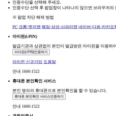
인증수단을 선택해 주세요.
인증수단 선택 후 팝업창이 나타나지 않으면 브라우저의
※ 팝업 차단 해제 방법
PC
크롬·엣지앱
웨일·삼성·사파리앱
네이버·다음·카카오
아이핀(i-PIN)
발급기관과 상관없이 본인이 발급받은
아이핀을 이용하
아이핀(i-PIN)
인증하기
아이핀 신규가입
도움말
안내 1600-1522
휴대폰 본인확인 서비스
본인 명의의 휴대폰으로
본인확인을 할 수 있습니다.
휴대폰 본인확인 서비스
인증하기
안내 1600-1522
공동인증서