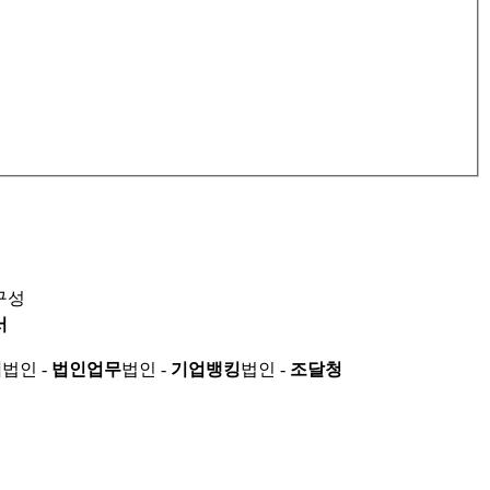
구성
서
적
법인 -
법인업무
법인 -
기업뱅킹
법인 -
조달청