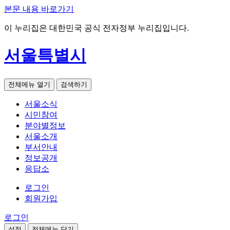
본문 내용 바로가기
이 누리집은 대한민국 공식 전자정부 누리집입니다.
서울특별시
전체메뉴 열기
검색하기
서울소식
시민참여
분야별정보
서울소개
부서안내
정보공개
응답소
로그인
회원가입
로그인
설정
전체메뉴 닫기