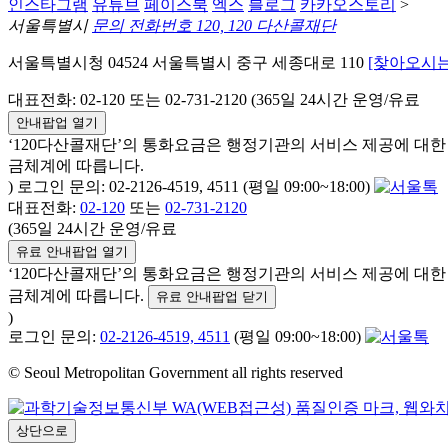
인스타그램
유튜브
페이스북
엑스
블로그
카카오스토리
>
서울특별시
문의 전화번호 120, 120 다산콜재단
서울특별시청 04524 서울특별시 중구 세종대로 110
[찾아오시는
대표전화: 02-120 또는 02-731-2120 (365일 24시간 운영/유료
안내팝업 열기
‘120다산콜재단’의 통화요금은 행정기관의 서비스 제공에 대
금체계에 따릅니다.
) 로그인 문의: 02-2126-4519, 4511 (평일 09:00~18:00)
대표전화:
02-120
또는
02-731-2120
(365일 24시간 운영/유료
유료 안내팝업 열기
‘120다산콜재단’의 통화요금은 행정기관의 서비스 제공에 대
금체계에 따릅니다.
유료 안내팝업 닫기
)
로그인 문의:
02-2126-4519, 4511
(평일 09:00~18:00)
© Seoul Metropolitan Government all rights reserved
상단으로