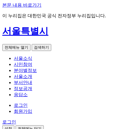
본문 내용 바로가기
이 누리집은 대한민국 공식 전자정부 누리집입니다.
서울특별시
전체메뉴 열기
검색하기
서울소식
시민참여
분야별정보
서울소개
부서안내
정보공개
응답소
로그인
회원가입
로그인
설정
전체메뉴 닫기