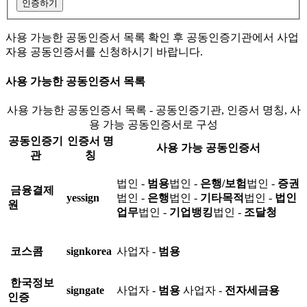
인증하기
사용 가능한 공동인증서 목록 확인 후 공동인증기관에서 사업
자용 공동인증서를 신청하시기 바랍니다.
사용 가능한 공동인증서 목록
사용 가능한 공동인증서 목록 - 공동인증기관, 인증서 명칭, 사
용 가능 공동인증서로 구성
공동인증기
인증서 명
사용 가능 공동인증서
관
칭
법인 -
범용
법인 -
은행/보험
법인 -
증권
금융결제
yessign
법인 -
은행
법인 -
기타목적
법인 -
법인
원
업무
법인 -
기업뱅킹
법인 -
조달청
코스콤
signkorea
사업자 -
범용
한국정보
signgate
사업자 -
범용
사업자 -
전자세금용
인증