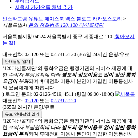
누리집지도
서울시 카카오톡 채널 추가
인스타그램
유튜브
페이스북
엑스
블로그
카카오스토리
>
서울특별시
문의 전화번호 120, 120 다산콜재단
서울특별시청 04524 서울특별시 중구 세종대로 110
[찾아오시
는 길]
대표전화: 02-120 또는 02-731-2120 (365일 24시간 운영/유료
안내팝업 열기
‘120다산콜재단’의 통화요금은 행정기관의 서비스 제공에 대
한
수익자 부담원칙에 따라
별도의 정보이용료 없이 일반 통화
요금이 부과
되며
휴대전화 이용시 본인이 가입한 이동통신사
의 요금체계에 따릅니다.
) 로그인 문의: 02-2126-4519, 4511 (평일 09:00~18:00)
대표전화:
02-120
또는
02-731-2120
(365일 24시간 운영/유료
유료 안내팝업 열기
‘120다산콜재단’의 통화요금은 행정기관의 서비스 제공에 대
한
수익자 부담원칙에 따라
별도의 정보이용료 없이 일반 통화
요금이 부과
되며
휴대전화 이용시 본인이 가입한 이동통신사