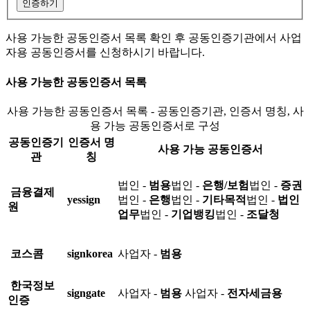
인증하기
사용 가능한 공동인증서 목록 확인 후 공동인증기관에서 사업
자용 공동인증서를 신청하시기 바랍니다.
사용 가능한 공동인증서 목록
사용 가능한 공동인증서 목록 - 공동인증기관, 인증서 명칭, 사
용 가능 공동인증서로 구성
공동인증기
인증서 명
사용 가능 공동인증서
관
칭
법인 -
범용
법인 -
은행/보험
법인 -
증권
금융결제
yessign
법인 -
은행
법인 -
기타목적
법인 -
법인
원
업무
법인 -
기업뱅킹
법인 -
조달청
코스콤
signkorea
사업자 -
범용
한국정보
signgate
사업자 -
범용
사업자 -
전자세금용
인증