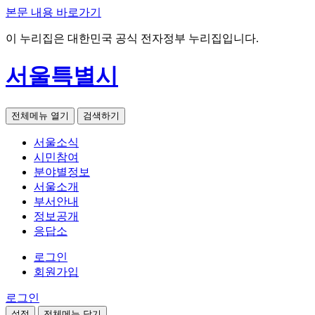
본문 내용 바로가기
이 누리집은 대한민국 공식 전자정부 누리집입니다.
서울특별시
전체메뉴 열기
검색하기
서울소식
시민참여
분야별정보
서울소개
부서안내
정보공개
응답소
로그인
회원가입
로그인
설정
전체메뉴 닫기