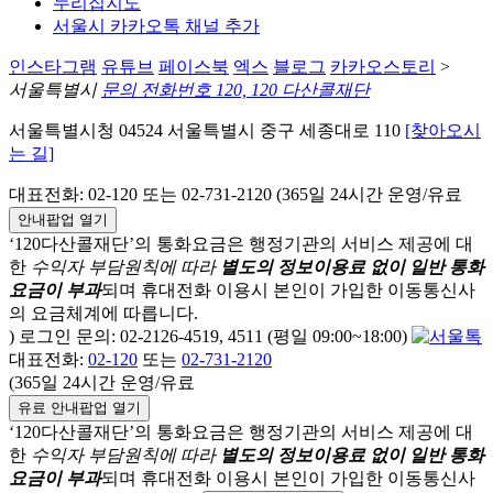
누리집지도
서울시 카카오톡 채널 추가
인스타그램
유튜브
페이스북
엑스
블로그
카카오스토리
>
서울특별시
문의 전화번호 120, 120 다산콜재단
서울특별시청 04524 서울특별시 중구 세종대로 110
[찾아오시
는 길]
대표전화: 02-120 또는 02-731-2120 (365일 24시간 운영/유료
안내팝업 열기
‘120다산콜재단’의 통화요금은 행정기관의 서비스 제공에 대
한
수익자 부담원칙에 따라
별도의 정보이용료 없이 일반 통화
요금이 부과
되며
휴대전화 이용시 본인이 가입한 이동통신사
의 요금체계에 따릅니다.
) 로그인 문의: 02-2126-4519, 4511 (평일 09:00~18:00)
대표전화:
02-120
또는
02-731-2120
(365일 24시간 운영/유료
유료 안내팝업 열기
‘120다산콜재단’의 통화요금은 행정기관의 서비스 제공에 대
한
수익자 부담원칙에 따라
별도의 정보이용료 없이 일반 통화
요금이 부과
되며
휴대전화 이용시 본인이 가입한 이동통신사