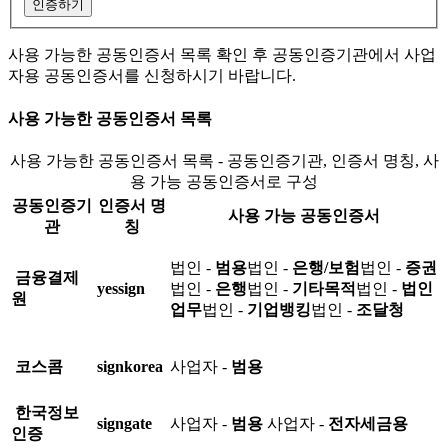
인증하기
사용 가능한 공동인증서 목록 확인 후 공동인증기관에서 사업
자용 공동인증서를 신청하시기 바랍니다.
사용 가능한 공동인증서 목록
사용 가능한 공동인증서 목록 - 공동인증기관, 인증서 명칭, 사
용 가능 공동인증서로 구성
공동인증기
인증서 명
사용 가능 공동인증서
관
칭
법인 -
범용
법인 -
은행/보험
법인 -
증권
금융결제
yessign
법인 -
은행
법인 -
기타목적
법인 -
법인
원
업무
법인 -
기업뱅킹
법인 -
조달청
코스콤
signkorea
사업자 -
범용
한국정보
signgate
사업자 -
범용
사업자 -
전자세금용
인증