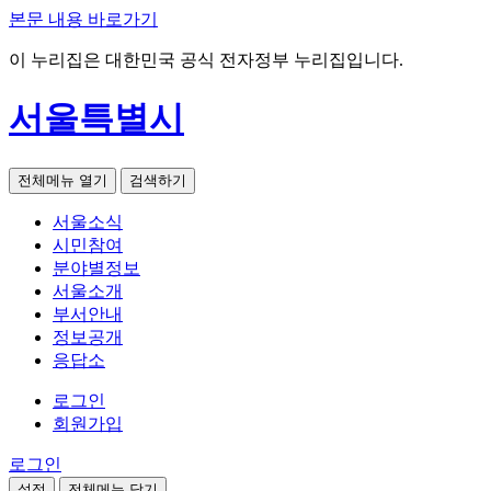
본문 내용 바로가기
이 누리집은 대한민국 공식 전자정부 누리집입니다.
서울특별시
전체메뉴 열기
검색하기
서울소식
시민참여
분야별정보
서울소개
부서안내
정보공개
응답소
로그인
회원가입
로그인
설정
전체메뉴 닫기