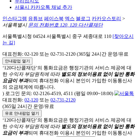
누리집지도
서울시 카카오톡 채널 추가
인스타그램
유튜브
페이스북
엑스
블로그
카카오스토리
>
서울특별시
문의 전화번호 120, 120 다산콜재단
서울특별시청 04524 서울특별시 중구 세종대로 110
[찾아오시
는 길]
대표전화: 02-120 또는 02-731-2120 (365일 24시간 운영/유료
안내팝업 열기
‘120다산콜재단’의 통화요금은 행정기관의 서비스 제공에 대
한
수익자 부담원칙에 따라
별도의 정보이용료 없이 일반 통화
요금이 부과
되며
휴대전화 이용시 본인이 가입한 이동통신사
의 요금체계에 따릅니다.
) 로그인 문의: 02-2126-4519, 4511 (평일 09:00~18:00)
대표전화:
02-120
또는
02-731-2120
(365일 24시간 운영/유료
유료 안내팝업 열기
‘120다산콜재단’의 통화요금은 행정기관의 서비스 제공에 대
한
수익자 부담원칙에 따라
별도의 정보이용료 없이 일반 통화
요금이 부과
되며
휴대전화 이용시 본인이 가입한 이동통신사