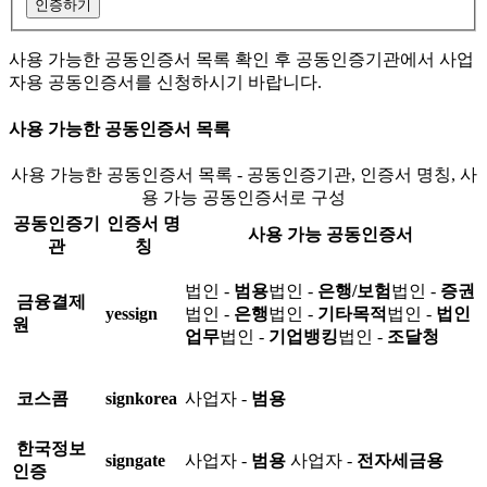
인증하기
사용 가능한 공동인증서 목록 확인 후 공동인증기관에서 사업
자용 공동인증서를 신청하시기 바랍니다.
사용 가능한 공동인증서 목록
사용 가능한 공동인증서 목록 - 공동인증기관, 인증서 명칭, 사
용 가능 공동인증서로 구성
공동인증기
인증서 명
사용 가능 공동인증서
관
칭
법인 -
범용
법인 -
은행/보험
법인 -
증권
금융결제
yessign
법인 -
은행
법인 -
기타목적
법인 -
법인
원
업무
법인 -
기업뱅킹
법인 -
조달청
코스콤
signkorea
사업자 -
범용
한국정보
signgate
사업자 -
범용
사업자 -
전자세금용
인증