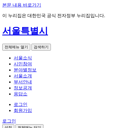
본문 내용 바로가기
이 누리집은 대한민국 공식 전자정부 누리집입니다.
서울특별시
전체메뉴 열기
검색하기
서울소식
시민참여
분야별정보
서울소개
부서안내
정보공개
응답소
로그인
회원가입
로그인
설정
전체메뉴 닫기