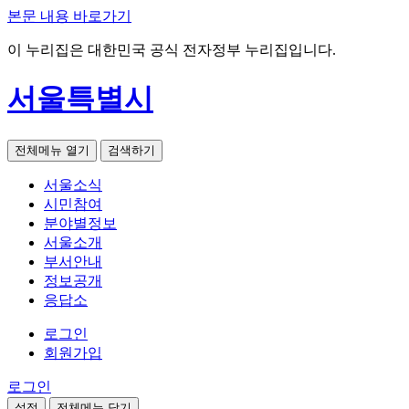
본문 내용 바로가기
이 누리집은 대한민국 공식 전자정부 누리집입니다.
서울특별시
전체메뉴 열기
검색하기
서울소식
시민참여
분야별정보
서울소개
부서안내
정보공개
응답소
로그인
회원가입
로그인
설정
전체메뉴 닫기