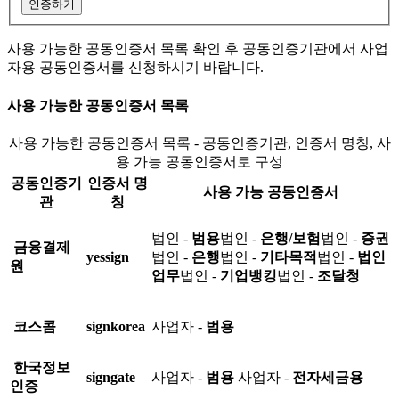
인증하기
사용 가능한 공동인증서 목록 확인 후 공동인증기관에서 사업
자용 공동인증서를 신청하시기 바랍니다.
사용 가능한 공동인증서 목록
사용 가능한 공동인증서 목록 - 공동인증기관, 인증서 명칭, 사
용 가능 공동인증서로 구성
공동인증기
인증서 명
사용 가능 공동인증서
관
칭
법인 -
범용
법인 -
은행/보험
법인 -
증권
금융결제
yessign
법인 -
은행
법인 -
기타목적
법인 -
법인
원
업무
법인 -
기업뱅킹
법인 -
조달청
코스콤
signkorea
사업자 -
범용
한국정보
signgate
사업자 -
범용
사업자 -
전자세금용
인증