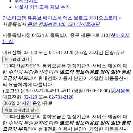
누리집지도
서울시 카카오톡 채널 추가
인스타그램
유튜브
페이스북
엑스
블로그
카카오스토리
>
서울특별시
문의 전화번호 120, 120 다산콜재단
서울특별시청 04524 서울특별시 중구 세종대로 110
[찾아오시
는 길]
대표전화: 02-120 또는 02-731-2120 (365일 24시간 운영/유료
안내팝업 열기
‘120다산콜재단’의 통화요금은 행정기관의 서비스 제공에 대
한
수익자 부담원칙에 따라
별도의 정보이용료 없이 일반 통화
요금이 부과
되며
휴대전화 이용시 본인이 가입한 이동통신사
의 요금체계에 따릅니다.
) 로그인 문의: 02-2126-4519, 4511 (평일 09:00~18:00)
대표전화:
02-120
또는
02-731-2120
(365일 24시간 운영/유료
유료 안내팝업 열기
‘120다산콜재단’의 통화요금은 행정기관의 서비스 제공에 대
한
수익자 부담원칙에 따라
별도의 정보이용료 없이 일반 통화
요금이 부과
되며
휴대전화 이용시 본인이 가입한 이동통신사