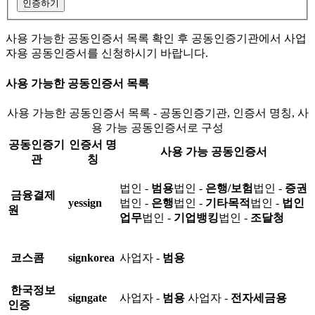
인증하기
사용 가능한 공동인증서 목록 확인 후 공동인증기관에서 사업
자용 공동인증서를 신청하시기 바랍니다.
사용 가능한 공동인증서 목록
사용 가능한 공동인증서 목록 - 공동인증기관, 인증서 명칭, 사
용 가능 공동인증서로 구성
공동인증기
인증서 명
사용 가능 공동인증서
관
칭
법인 -
범용
법인 -
은행/보험
법인 -
증권
금융결제
yessign
법인 -
은행
법인 -
기타목적
법인 -
법인
원
업무
법인 -
기업뱅킹
법인 -
조달청
코스콤
signkorea
사업자 -
범용
한국정보
signgate
사업자 -
범용
사업자 -
전자세금용
인증