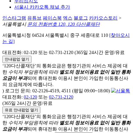
누리집지도
서울시 카카오톡 채널 추가
인스타그램
유튜브
페이스북
엑스
블로그
카카오스토리
>
서울특별시
문의 전화번호 120, 120 다산콜재단
서울특별시청 04524 서울특별시 중구 세종대로 110
[찾아오시
는 길]
대표전화: 02-120 또는 02-731-2120 (365일 24시간 운영/유료
안내팝업 열기
‘120다산콜재단’의 통화요금은 행정기관의 서비스 제공에 대
한
수익자 부담원칙에 따라
별도의 정보이용료 없이 일반 통화
요금이 부과
되며
휴대전화 이용시 본인이 가입한 이동통신사
의 요금체계에 따릅니다.
) 로그인 문의: 02-2126-4519, 4511 (평일 09:00~18:00)
대표전화:
02-120
또는
02-731-2120
(365일 24시간 운영/유료
유료 안내팝업 열기
‘120다산콜재단’의 통화요금은 행정기관의 서비스 제공에 대
한
수익자 부담원칙에 따라
별도의 정보이용료 없이 일반 통화
요금이 부과
되며
휴대전화 이용시 본인이 가입한 이동통신사