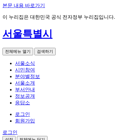
본문 내용 바로가기
이 누리집은 대한민국 공식 전자정부 누리집입니다.
서울특별시
전체메뉴 열기
검색하기
서울소식
시민참여
분야별정보
서울소개
부서안내
정보공개
응답소
로그인
회원가입
로그인
설정
전체메뉴 닫기