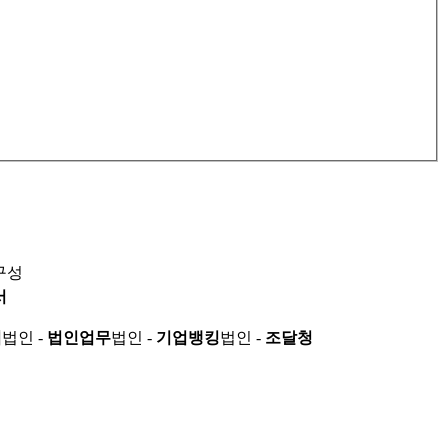
구성
서
적
법인 -
법인업무
법인 -
기업뱅킹
법인 -
조달청