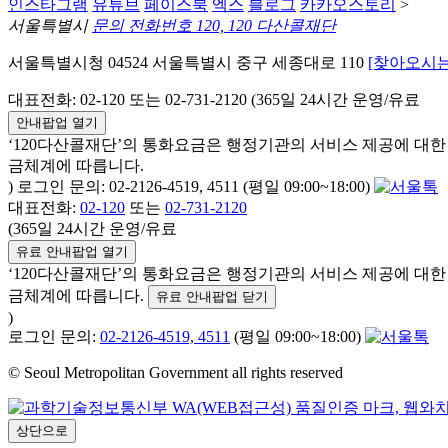
인스타그램
유튜브
페이스북
엑스
블로그
카카오스토리
>
서울특별시
문의 전화번호 120, 120 다산콜재단
서울특별시청 04524 서울특별시 중구 세종대로 110
[찾아오시는
대표전화: 02-120 또는 02-731-2120 (365일 24시간 운영/유료
안내팝업 열기
‘120다산콜재단’의 통화요금은 행정기관의 서비스 제공에 대
금체계에 따릅니다.
) 로그인 문의: 02-2126-4519, 4511 (평일 09:00~18:00)
대표전화:
02-120
또는
02-731-2120
(365일 24시간 운영/유료
유료 안내팝업 열기
‘120다산콜재단’의 통화요금은 행정기관의 서비스 제공에 대
금체계에 따릅니다.
유료 안내팝업 닫기
)
로그인 문의:
02-2126-4519, 4511
(평일 09:00~18:00)
© Seoul Metropolitan Government all rights reserved
상단으로