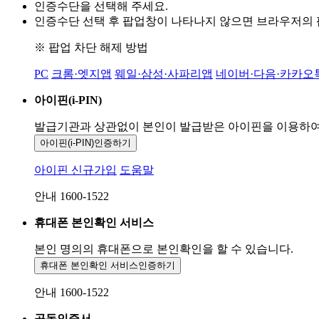
인증수단을 선택해 주세요.
인증수단 선택 후 팝업창이 나타나지 않으면 브라우저의
※ 팝업 차단 해제 방법
PC
크롬·엣지앱
웨일·삼성·사파리앱
네이버·다음·카카오
아이핀(i-PIN)
발급기관과 상관없이 본인이 발급받은
아이핀을 이용하
아이핀(i-PIN)
인증하기
아이핀 신규가입
도움말
안내 1600-1522
휴대폰 본인확인 서비스
본인 명의의 휴대폰으로
본인확인을 할 수 있습니다.
휴대폰 본인확인 서비스
인증하기
안내 1600-1522
공동인증서