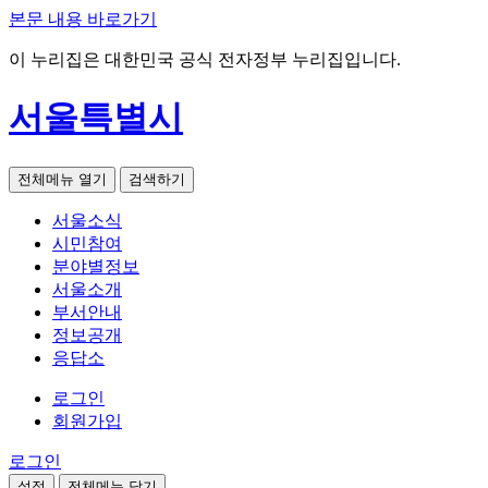
본문 내용 바로가기
이 누리집은 대한민국 공식 전자정부 누리집입니다.
서울특별시
전체메뉴 열기
검색하기
서울소식
시민참여
분야별정보
서울소개
부서안내
정보공개
응답소
로그인
회원가입
로그인
설정
전체메뉴 닫기