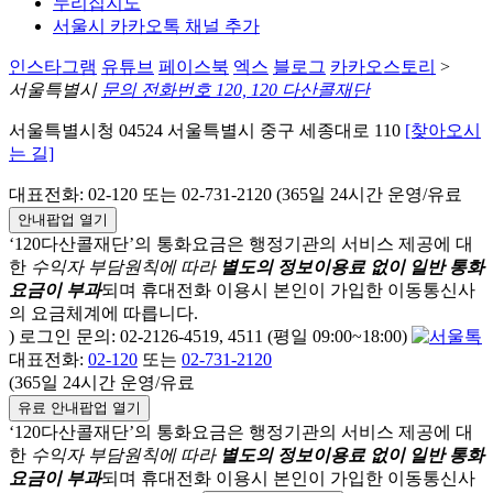
누리집지도
서울시 카카오톡 채널 추가
인스타그램
유튜브
페이스북
엑스
블로그
카카오스토리
>
서울특별시
문의 전화번호 120, 120 다산콜재단
서울특별시청 04524 서울특별시 중구 세종대로 110
[찾아오시
는 길]
대표전화: 02-120 또는 02-731-2120 (365일 24시간 운영/유료
안내팝업 열기
‘120다산콜재단’의 통화요금은 행정기관의 서비스 제공에 대
한
수익자 부담원칙에 따라
별도의 정보이용료 없이 일반 통화
요금이 부과
되며
휴대전화 이용시 본인이 가입한 이동통신사
의 요금체계에 따릅니다.
) 로그인 문의: 02-2126-4519, 4511 (평일 09:00~18:00)
대표전화:
02-120
또는
02-731-2120
(365일 24시간 운영/유료
유료 안내팝업 열기
‘120다산콜재단’의 통화요금은 행정기관의 서비스 제공에 대
한
수익자 부담원칙에 따라
별도의 정보이용료 없이 일반 통화
요금이 부과
되며
휴대전화 이용시 본인이 가입한 이동통신사