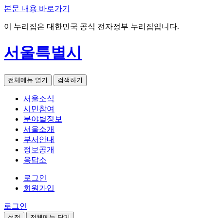
본문 내용 바로가기
이 누리집은 대한민국 공식 전자정부 누리집입니다.
서울특별시
전체메뉴 열기
검색하기
서울소식
시민참여
분야별정보
서울소개
부서안내
정보공개
응답소
로그인
회원가입
로그인
설정
전체메뉴 닫기