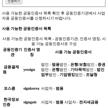
인증하기
사용 가능한 공동인증서 목록 확인 후 공동인증기관에서 사업
자용 공동인증서를 신청하시기 바랍니다.
사용 가능한 공동인증서 목록
사용 가능한 공동인증서 목록 - 공동인증기관, 인증서 명칭, 사
용 가능 공동인증서로 구성
공동인증기
인증서 명
사용 가능 공동인증서
관
칭
법인 -
범용
법인 -
은행/보험
법인 -
증권
금융결제
yessign
법인 -
은행
법인 -
기타목적
법인 -
법인
원
업무
법인 -
기업뱅킹
법인 -
조달청
코스콤
signkorea
사업자 -
범용
한국정보
signgate
사업자 -
범용
사업자 -
전자세금용
인증