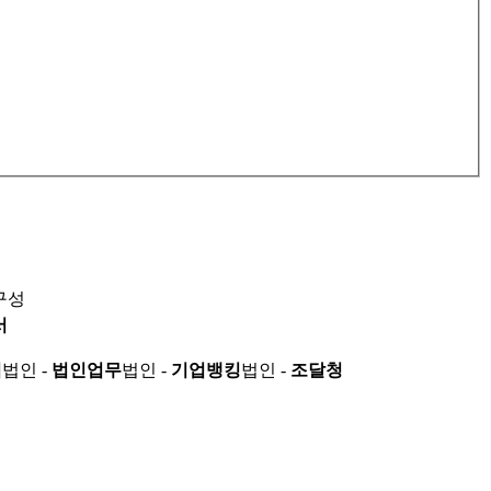
구성
서
적
법인 -
법인업무
법인 -
기업뱅킹
법인 -
조달청