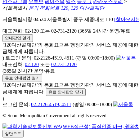
인스타그램
유튜브
페이스북
엑스
블로그
카카오스토리
>
서울특별시
문의 전화번호 120, 120 다산콜재단
서울특별시청 04524 서울특별시 중구 세종대로 110
[찾아오시는
대표전화: 02-120 또는 02-731-2120 (365일 24시간 운영/유료
안내팝업 열기
‘120다산콜재단’의 통화요금은 행정기관의 서비스 제공에 대
금체계에 따릅니다.
) 로그인 문의: 02-2126-4519, 4511 (평일 09:00~18:00)
대표전화:
02-120
또는
02-731-2120
(365일 24시간 운영/유료
유료 안내팝업 열기
‘120다산콜재단’의 통화요금은 행정기관의 서비스 제공에 대
금체계에 따릅니다.
유료 안내팝업 닫기
)
로그인 문의:
02-2126-4519, 4511
(평일 09:00~18:00)
© Seoul Metropolitan Government all rights reserved
상단으로