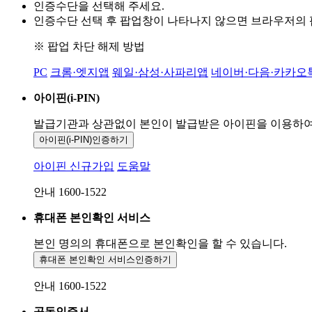
인증수단을 선택해 주세요.
인증수단 선택 후 팝업창이 나타나지 않으면 브라우저의
※ 팝업 차단 해제 방법
PC
크롬·엣지앱
웨일·삼성·사파리앱
네이버·다음·카카오
아이핀(i-PIN)
발급기관과 상관없이 본인이 발급받은
아이핀을 이용하
아이핀(i-PIN)
인증하기
아이핀 신규가입
도움말
안내 1600-1522
휴대폰 본인확인 서비스
본인 명의의 휴대폰으로
본인확인을 할 수 있습니다.
휴대폰 본인확인 서비스
인증하기
안내 1600-1522
공동인증서