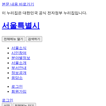
본문 내용 바로가기
이 누리집은 대한민국 공식 전자정부 누리집입니다.
서울특별시
전체메뉴 열기
검색하기
서울소식
시민참여
분야별정보
서울소개
부서안내
정보공개
응답소
로그인
회원가입
로그인
설정
전체메뉴 닫기