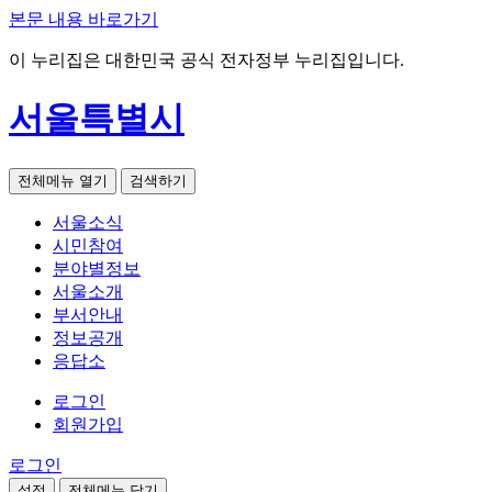
본문 내용 바로가기
이 누리집은 대한민국 공식 전자정부 누리집입니다.
서울특별시
전체메뉴 열기
검색하기
서울소식
시민참여
분야별정보
서울소개
부서안내
정보공개
응답소
로그인
회원가입
로그인
설정
전체메뉴 닫기