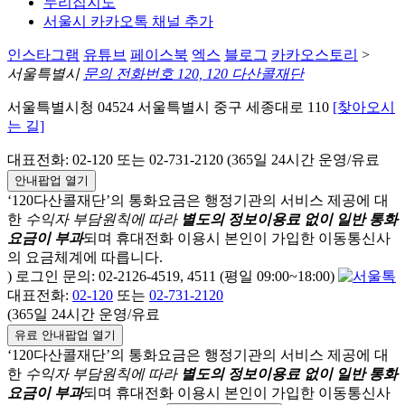
누리집지도
서울시 카카오톡 채널 추가
인스타그램
유튜브
페이스북
엑스
블로그
카카오스토리
>
서울특별시
문의 전화번호 120, 120 다산콜재단
서울특별시청 04524 서울특별시 중구 세종대로 110
[찾아오시
는 길]
대표전화: 02-120 또는 02-731-2120 (365일 24시간 운영/유료
안내팝업 열기
‘120다산콜재단’의 통화요금은 행정기관의 서비스 제공에 대
한
수익자 부담원칙에 따라
별도의 정보이용료 없이 일반 통화
요금이 부과
되며
휴대전화 이용시 본인이 가입한 이동통신사
의 요금체계에 따릅니다.
) 로그인 문의: 02-2126-4519, 4511 (평일 09:00~18:00)
대표전화:
02-120
또는
02-731-2120
(365일 24시간 운영/유료
유료 안내팝업 열기
‘120다산콜재단’의 통화요금은 행정기관의 서비스 제공에 대
한
수익자 부담원칙에 따라
별도의 정보이용료 없이 일반 통화
요금이 부과
되며
휴대전화 이용시 본인이 가입한 이동통신사