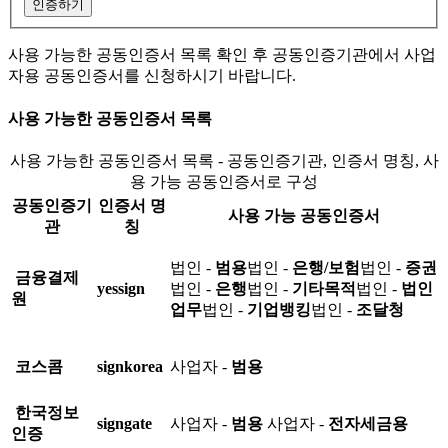
인증하기
사용 가능한 공동인증서 목록 확인 후 공동인증기관에서 사업
자용 공동인증서를 신청하시기 바랍니다.
사용 가능한 공동인증서 목록
사용 가능한 공동인증서 목록 - 공동인증기관, 인증서 명칭, 사
용 가능 공동인증서로 구성
공동인증기
인증서 명
사용 가능 공동인증서
관
칭
법인 -
범용
법인 -
은행/보험
법인 -
증권
금융결제
yessign
법인 -
은행
법인 -
기타목적
법인 -
법인
원
업무
법인 -
기업뱅킹
법인 -
조달청
코스콤
signkorea
사업자 -
범용
한국정보
signgate
사업자 -
범용
사업자 -
전자세금용
인증