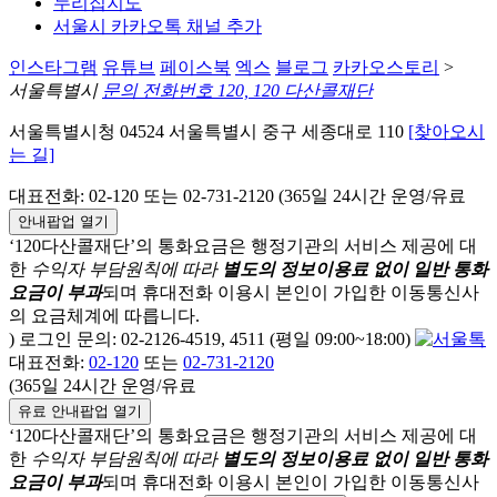
누리집지도
서울시 카카오톡 채널 추가
인스타그램
유튜브
페이스북
엑스
블로그
카카오스토리
>
서울특별시
문의 전화번호 120, 120 다산콜재단
서울특별시청 04524 서울특별시 중구 세종대로 110
[찾아오시
는 길]
대표전화: 02-120 또는 02-731-2120 (365일 24시간 운영/유료
안내팝업 열기
‘120다산콜재단’의 통화요금은 행정기관의 서비스 제공에 대
한
수익자 부담원칙에 따라
별도의 정보이용료 없이 일반 통화
요금이 부과
되며
휴대전화 이용시 본인이 가입한 이동통신사
의 요금체계에 따릅니다.
) 로그인 문의: 02-2126-4519, 4511 (평일 09:00~18:00)
대표전화:
02-120
또는
02-731-2120
(365일 24시간 운영/유료
유료 안내팝업 열기
‘120다산콜재단’의 통화요금은 행정기관의 서비스 제공에 대
한
수익자 부담원칙에 따라
별도의 정보이용료 없이 일반 통화
요금이 부과
되며
휴대전화 이용시 본인이 가입한 이동통신사