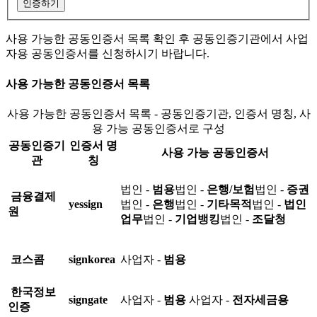
인증하기
사용 가능한 공동인증서 목록 확인 후 공동인증기관에서 사업
자용 공동인증서를 신청하시기 바랍니다.
사용 가능한 공동인증서 목록
사용 가능한 공동인증서 목록 - 공동인증기관, 인증서 명칭, 사
용 가능 공동인증서로 구성
공동인증기
인증서 명
사용 가능 공동인증서
관
칭
법인 -
범용
법인 -
은행/보험
법인 -
증권
금융결제
yessign
법인 -
은행
법인 -
기타목적
법인 -
법인
원
업무
법인 -
기업뱅킹
법인 -
조달청
코스콤
signkorea
사업자 -
범용
한국정보
signgate
사업자 -
범용
사업자 -
전자세금용
인증