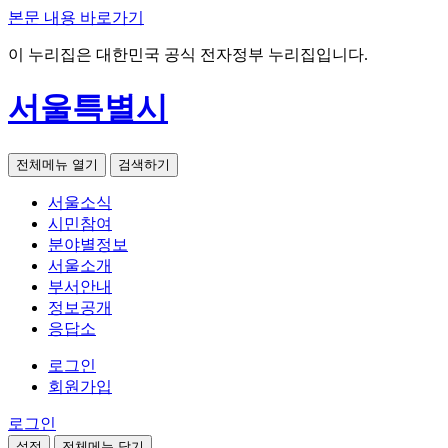
본문 내용 바로가기
이 누리집은 대한민국 공식 전자정부 누리집입니다.
서울특별시
전체메뉴 열기
검색하기
서울소식
시민참여
분야별정보
서울소개
부서안내
정보공개
응답소
로그인
회원가입
로그인
설정
전체메뉴 닫기