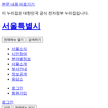
본문 내용 바로가기
이 누리집은 대한민국 공식 전자정부 누리집입니다.
서울특별시
전체메뉴 열기
검색하기
서울소식
시민참여
분야별정보
서울소개
부서안내
정보공개
응답소
로그인
회원가입
로그인
설정
전체메뉴 닫기