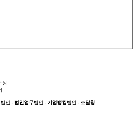
구성
서
적
법인 -
법인업무
법인 -
기업뱅킹
법인 -
조달청