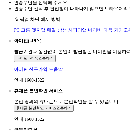
인증수단을 선택해 주세요.
인증수단 선택 후 팝업창이 나타나지 않으면 브라우저의
※ 팝업 차단 해제 방법
PC
크롬·엣지앱
웨일·삼성·사파리앱
네이버·다음·카카오
아이핀(i-PIN)
발급기관과 상관없이 본인이 발급받은
아이핀을 이용하
아이핀(i-PIN)
인증하기
아이핀 신규가입
도움말
안내 1600-1522
휴대폰 본인확인 서비스
본인 명의의 휴대폰으로
본인확인을 할 수 있습니다.
휴대폰 본인확인 서비스
인증하기
안내 1600-1522
공동인증서