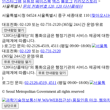
인스타그램
유튜브
페이스북
엑스
블로그
카카오스토리
>
서울특별시
문의 전화번호 120, 120 다산콜재단
서울특별시청 04524 서울특별시 중구 세종대로 110
[찾아오시는
대표전화: 02-120 또는 02-731-2120 (365일 24시간 운영/유료
안내팝업 열기
‘120다산콜재단’의 통화요금은 행정기관의 서비스 제공에 대
금체계에 따릅니다.
) 로그인 문의: 02-2126-4519, 4511 (평일 09:00~18:00)
대표전화:
02-120
또는
02-731-2120
(365일 24시간 운영/유료
유료 안내팝업 열기
‘120다산콜재단’의 통화요금은 행정기관의 서비스 제공에 대
금체계에 따릅니다.
유료 안내팝업 닫기
)
로그인 문의:
02-2126-4519, 4511
(평일 09:00~18:00)
© Seoul Metropolitan Government all rights reserved
상단으로