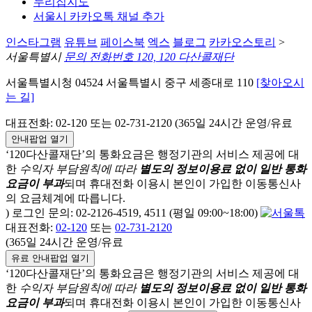
누리집지도
서울시 카카오톡 채널 추가
인스타그램
유튜브
페이스북
엑스
블로그
카카오스토리
>
서울특별시
문의 전화번호 120, 120 다산콜재단
서울특별시청 04524 서울특별시 중구 세종대로 110
[찾아오시
는 길]
대표전화: 02-120 또는 02-731-2120 (365일 24시간 운영/유료
안내팝업 열기
‘120다산콜재단’의 통화요금은 행정기관의 서비스 제공에 대
한
수익자 부담원칙에 따라
별도의 정보이용료 없이 일반 통화
요금이 부과
되며
휴대전화 이용시 본인이 가입한 이동통신사
의 요금체계에 따릅니다.
) 로그인 문의: 02-2126-4519, 4511 (평일 09:00~18:00)
대표전화:
02-120
또는
02-731-2120
(365일 24시간 운영/유료
유료 안내팝업 열기
‘120다산콜재단’의 통화요금은 행정기관의 서비스 제공에 대
한
수익자 부담원칙에 따라
별도의 정보이용료 없이 일반 통화
요금이 부과
되며
휴대전화 이용시 본인이 가입한 이동통신사