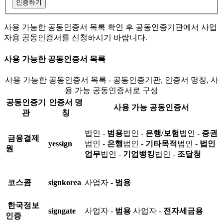
인증하기
사용 가능한 공동인증서 목록 확인 후 공동인증기관에서 사업
자용 공동인증서를 신청하시기 바랍니다.
사용 가능한 공동인증서 목록
사용 가능한 공동인증서 목록 - 공동인증기관, 인증서 명칭, 사
용 가능 공동인증서로 구성
공동인증기
인증서 명
사용 가능 공동인증서
관
칭
법인 -
범용
법인 -
은행/보험
법인 -
증권
금융결제
yessign
법인 -
은행
법인 -
기타목적
법인 -
법인
원
업무
법인 -
기업뱅킹
법인 -
조달청
코스콤
signkorea
사업자 -
범용
한국정보
signgate
사업자 -
범용
사업자 -
전자세금용
인증