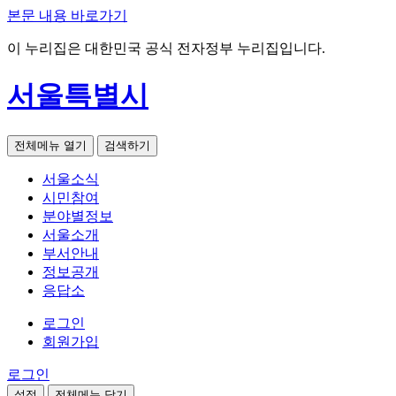
본문 내용 바로가기
이 누리집은 대한민국 공식 전자정부 누리집입니다.
서울특별시
전체메뉴 열기
검색하기
서울소식
시민참여
분야별정보
서울소개
부서안내
정보공개
응답소
로그인
회원가입
로그인
설정
전체메뉴 닫기