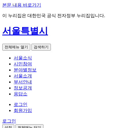
본문 내용 바로가기
이 누리집은 대한민국 공식 전자정부 누리집입니다.
서울특별시
전체메뉴 열기
검색하기
서울소식
시민참여
분야별정보
서울소개
부서안내
정보공개
응답소
로그인
회원가입
로그인
설정
전체메뉴 닫기