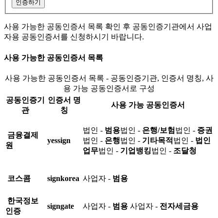
인증하기
사용 가능한 공동인증서 목록 확인 후 공동인증기관에서 사업
자용 공동인증서를 신청하시기 바랍니다.
사용 가능한 공동인증서 목록
사용 가능한 공동인증서 목록 - 공동인증기관, 인증서 명칭, 사
용 가능 공동인증서로 구성
공동인증기
인증서 명
사용 가능 공동인증서
관
칭
법인 -
범용
법인 -
은행/보험
법인 -
증권
금융결제
yessign
법인 -
은행
법인 -
기타목적
법인 -
법인
원
업무
법인 -
기업뱅킹
법인 -
조달청
코스콤
signkorea
사업자 -
범용
한국정보
signgate
사업자 -
범용
사업자 -
전자세금용
인증