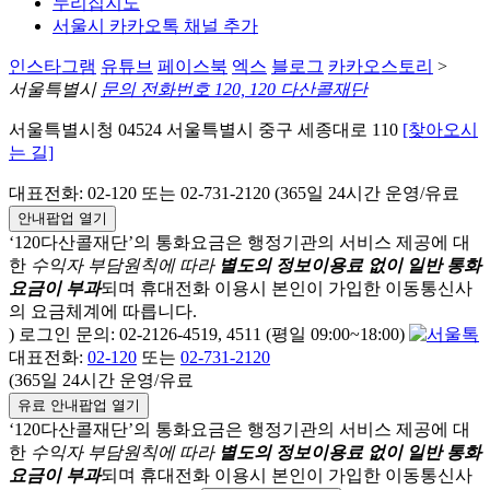
누리집지도
서울시 카카오톡 채널 추가
인스타그램
유튜브
페이스북
엑스
블로그
카카오스토리
>
서울특별시
문의 전화번호 120, 120 다산콜재단
서울특별시청 04524 서울특별시 중구 세종대로 110
[찾아오시
는 길]
대표전화: 02-120 또는 02-731-2120 (365일 24시간 운영/유료
안내팝업 열기
‘120다산콜재단’의 통화요금은 행정기관의 서비스 제공에 대
한
수익자 부담원칙에 따라
별도의 정보이용료 없이 일반 통화
요금이 부과
되며
휴대전화 이용시 본인이 가입한 이동통신사
의 요금체계에 따릅니다.
) 로그인 문의: 02-2126-4519, 4511 (평일 09:00~18:00)
대표전화:
02-120
또는
02-731-2120
(365일 24시간 운영/유료
유료 안내팝업 열기
‘120다산콜재단’의 통화요금은 행정기관의 서비스 제공에 대
한
수익자 부담원칙에 따라
별도의 정보이용료 없이 일반 통화
요금이 부과
되며
휴대전화 이용시 본인이 가입한 이동통신사